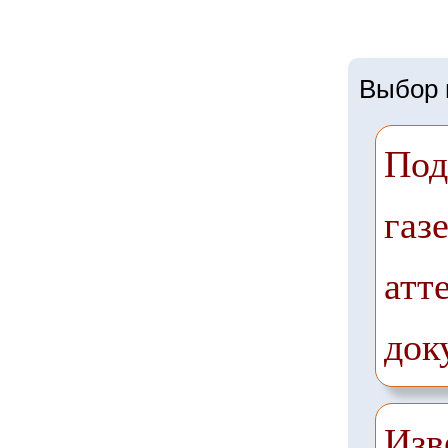
Выбор г
Под
газ
атт
док
Изв