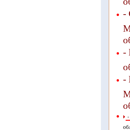
-
М
о
-
о
-
М
о
-
об