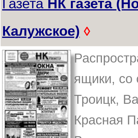
Газета
НК газета (Н
Калужское)
◊
Распростр
ящики, со 
Троицк, Ва
Красная П