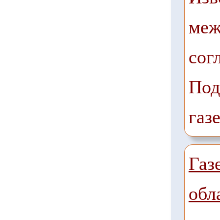
меж
сог
Под
газ
Газ
обл