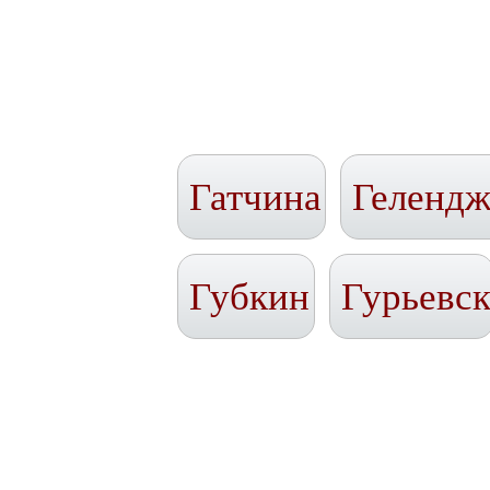
Гатчина
Геленд
Губкин
Гурьевс