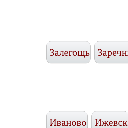
Залегощь
Зареч
Иваново
Ижевск