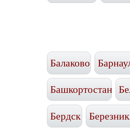
Балаково
Барнау
Башкортостан
Бе
Бердск
Березник