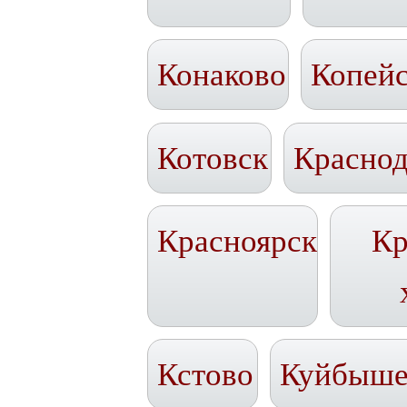
Конаково
Копей
Котовск
Красно
Красноярск
Кр
Кстово
Куйбыше