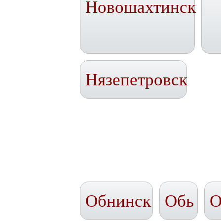
Новошахтинск
Нязепетровск
Обнинск
Обь
О