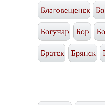
Благовещенск
Бо
Богучар
Бор
Бо
Братск
Брянск