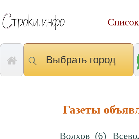
Список
Выбрать город
Газеты объяв
Волхов
(6)
Всево