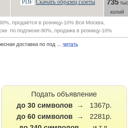
735
PDF
Скачать образец газеты
тыс
копий
90%, продаётся в розницу-10% Вся Москва,
иске по подписке-90%, продажа в розницу-10%
есная доставка по под ...
читать
Подать объявление
до 30 символов →
1367р.
до 60 символов →
2281р.
до 240 символов
... и т.д.