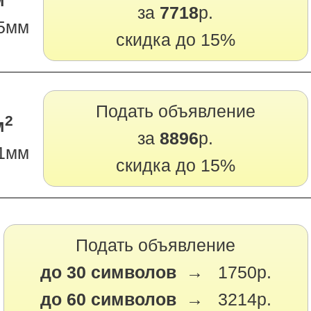
м
за
7718
р.
5мм
скидка до 15%
Подать объявление
2
м
за
8896
р.
1мм
скидка до 15%
Подать объявление
до 30 символов →
1750р.
до 60 символов →
3214р.