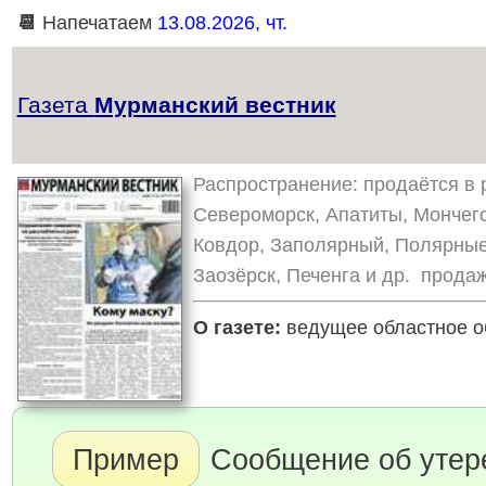
📆
Напечатаем
13.08.2026, чт.
Газета
Мурманский вестник
Распространение: продаётся в р
Североморск, Апатиты, Мончего
Ковдор, Заполярный, Полярные
Заозёрск, Печенга и др. продаж
О газете:
ведущее областное об
Пример
Сообщение об утере