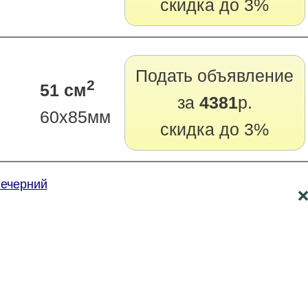
скидка до 3%
Подать объявление
2
51 см
за
4381
р.
60х85мм
скидка до 3%
Вечерний