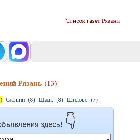
Список газет Рязани
лений Рязань
(13)
)
Скопин
(8)
Шацк
(8)
Шилово
(7)
👇
объявления здесь!