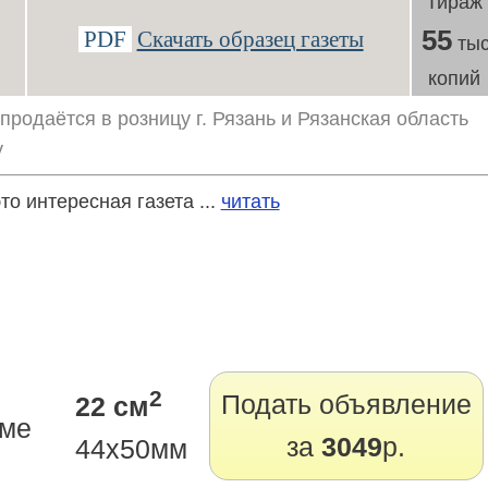
Тираж
55
PDF
Скачать образец газеты
тыс
копий
продаётся в розницу г. Рязань и Рязанская область
у
то интересная газета ...
читать
2
Подать объявление
22 см
мме
за
3049
р.
44x50мм