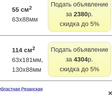
Подать объявление
2
55 см
за
2380
р.
63х88мм
скидка до 5%
2
Подать объявление
114 см
за
4304
р.
63х181мм,
скидка до 5%
130х88мм
Областная Рязанская