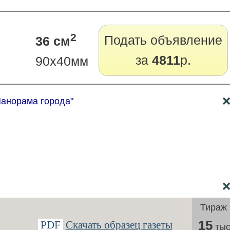
2
Подать объявление
36 см
за
4811
р.
90x40мм
Панорама города"
Тираж
15
PDF
Скачать образец газеты
тыс