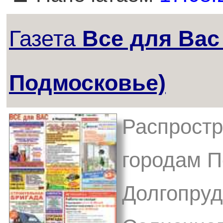
Газета
Все для Вас
Подмосковье)
Распростр
городам П
Долгопруд