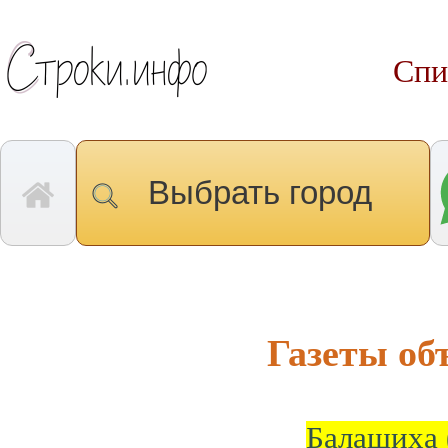
Спи
Выбрать город
Газеты о
Балашиха