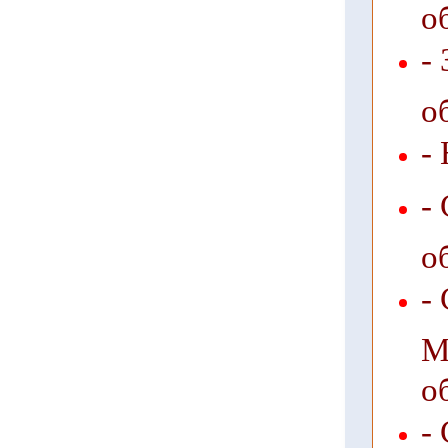
о
-
о
-
-
о
-
М
о
-