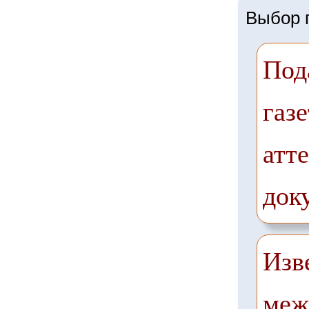
Выбор г
Под
газе
атте
док
Изв
меж