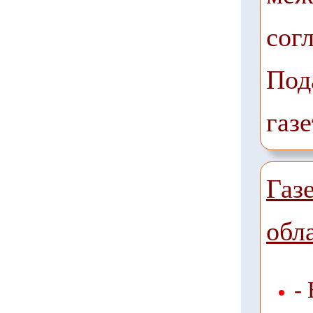
сог
Под
газе
Газ
обл
-