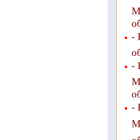
М
о
-
о
-
М
о
-
М