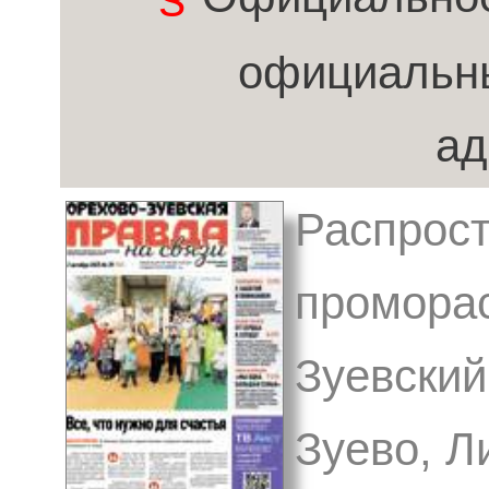
официальн
ад
Распрост
промора
Зуевский 
Зуево, Л