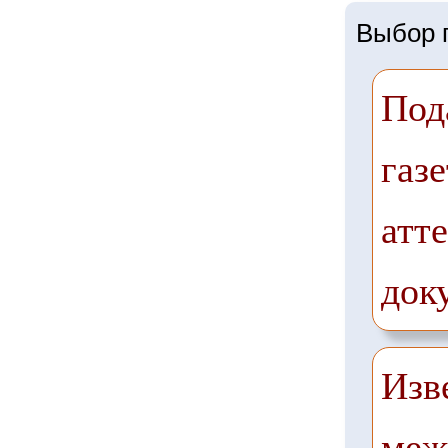
Выбор г
Под
газе
атте
док
Изв
меж