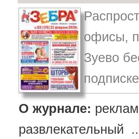
Распрост
офисы, п
Зуево бе
подписк
О журнале:
реклам
развлекательный .