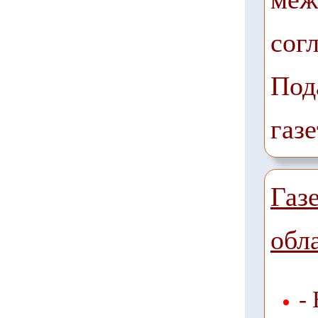
сог
Под
газе
Газ
обл
-