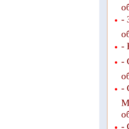
о
-
о
-
-
о
-
М
о
-