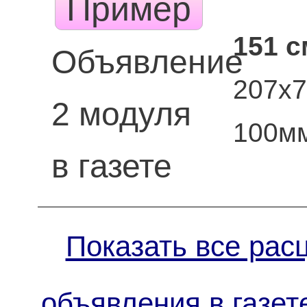
Пример
151 с
Объявление
207х7
2 модуля
100м
в газете
Показать все рас
объявления в газет