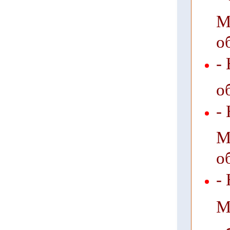
М
о
-
о
-
М
о
-
М