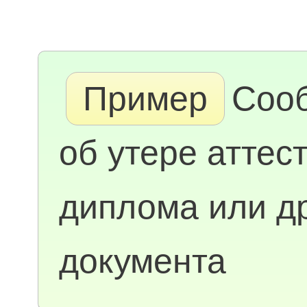
Пример
Соо
об утере аттест
диплома или др
документа