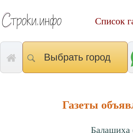
Список г
Выбрать город
Газеты объяв
Балашиха