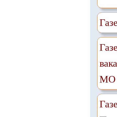
Газ
Газ
вак
МО
Газ