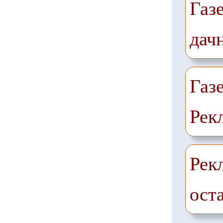
Газ
дач
Газ
Рек
Рек
ост