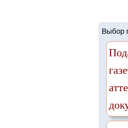
Выбор г
Под
газе
атте
док