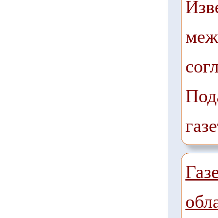
Изв
меж
сог
Под
газе
Газ
обл