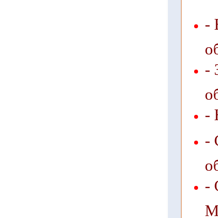
-
о
-
о
-
-
о
-
М