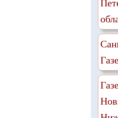
Пет
обл
Сан
Газ
Газ
Нов
Ниж