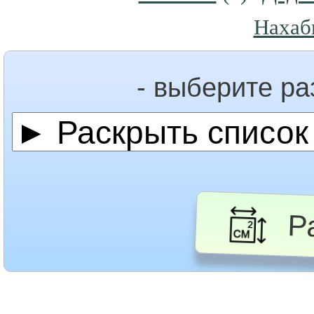
Нахаб
- выберите р
Ра