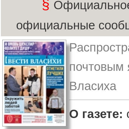
§
Официальное
официальные сообщ
Распростр
почтовым 
Власиха
О газете: