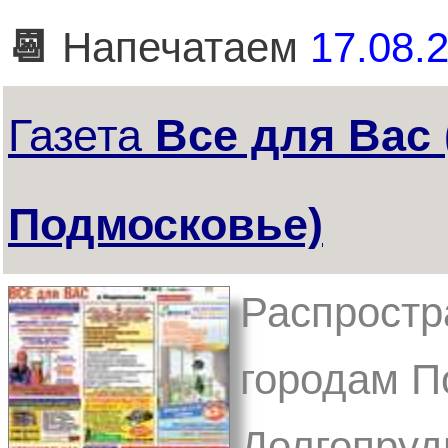
📆
Напечатаем
17.08.2
Газета
Все для Вас 
Подмосковье)
Распростр
городам П
Долгопруд