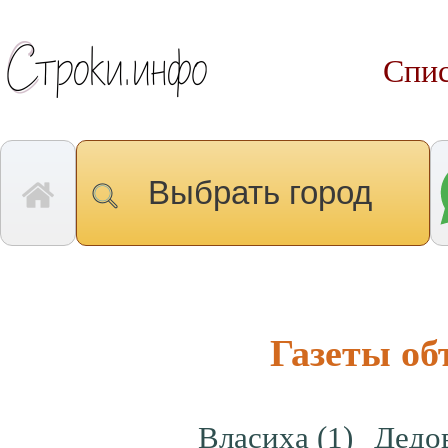
Спис
Выбрать город
Газеты о
Власиха
(1)
Дедо