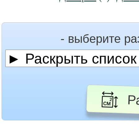
- выберите р
Ра