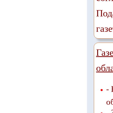
Под
газе
Газ
обл
-
о
-