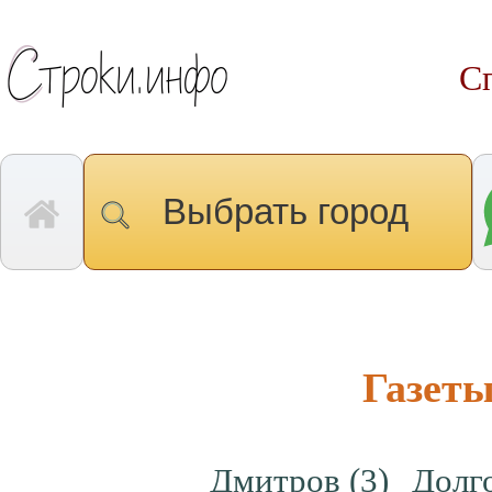
Сп
Выбрать город
Газеты
Дмитров
(3)
Долг