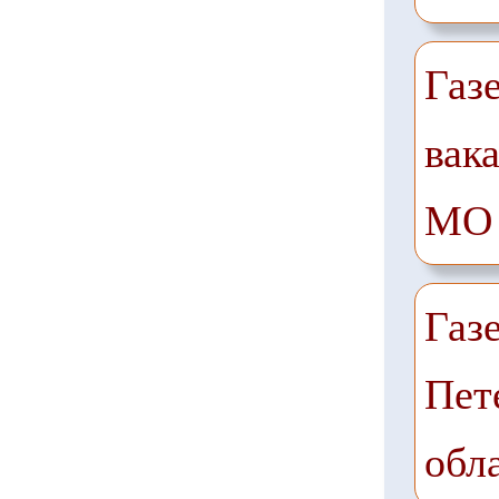
Газ
вак
МО
Газ
Пет
обл