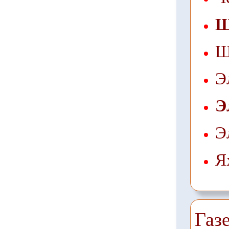
Щ
Щ
Э
Э
Э
Я
Газ