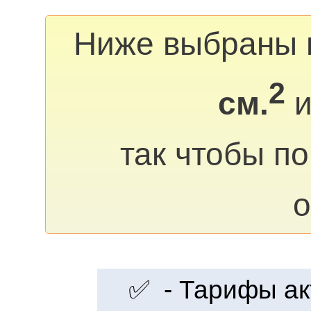
Ниже выбраны 
2
см.
и
так чтобы п
о
✅ - Тарифы акт