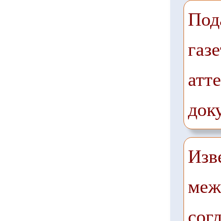
Под
газе
атте
док
Изв
меж
сог