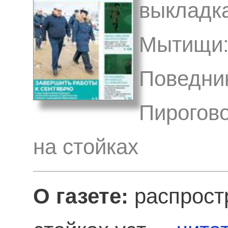
выкладка
Мытищи:
Поведник
Пирогово
на стойках
О газете:
распрост