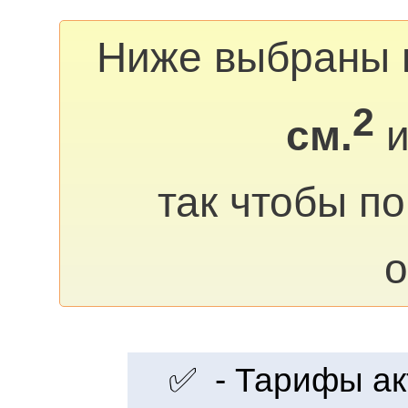
Ниже выбраны 
2
см.
и
так чтобы п
о
✅ - Тарифы акт