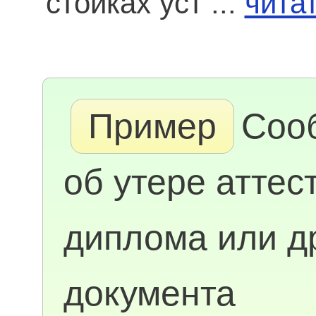
стойках уст ...
чита
Пример
Соо
об утере аттес
диплома или д
документа