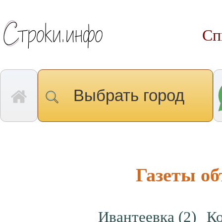
Сп
Выбрать город
Газеты о
Ивантеевка
(2)
К