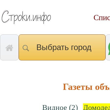
Спис
Выбрать город
Газеты об
Видное
(2)
Домоде