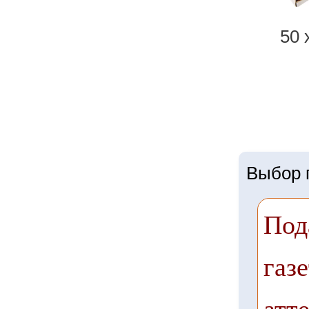
50 
Выбор г
Под
газе