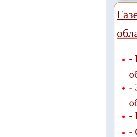
Газ
обл
-
о
-
о
-
-