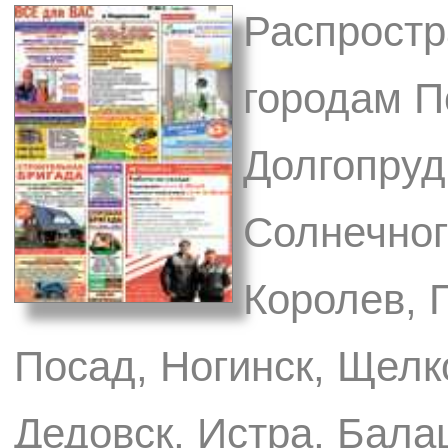
Распростр
городам П
Долгопруд
Солнечног
Королев, 
Посад, Ногинск, Щелк
Дедовск, Истра, Бал