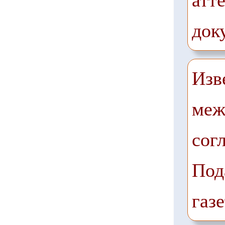
атте
док
Изв
меж
сог
Под
газ