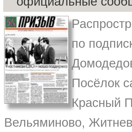
официальные сообщ
Распростр
по подпис
Домодедов
Посёлок с
Красный П
Вельяминово, Житнево