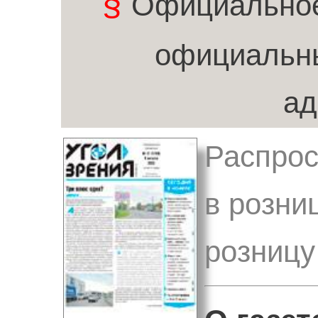
§
Официальное
официальн
ад
Распрос
в розни
розницу