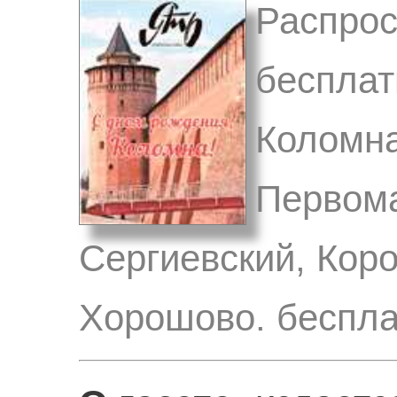
Распрос
бесплат
Коломна
Первома
Сергиевский, Кор
Хорошово. беспла