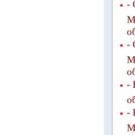
-
М
о
-
М
о
-
о
-
М