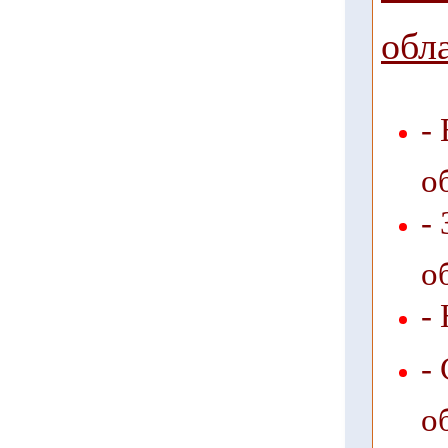
обл
-
о
-
о
-
-
о