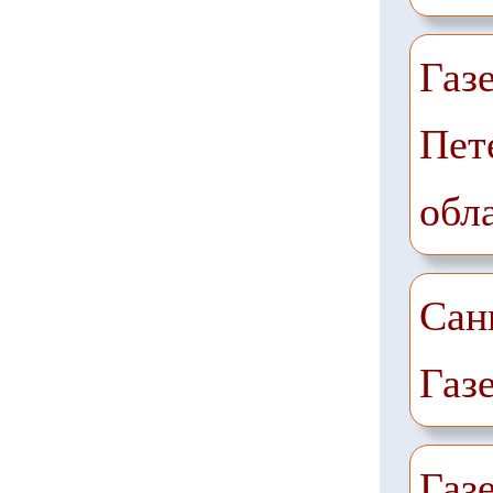
Газ
Пет
обл
Сан
Газ
Газ