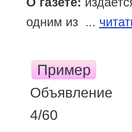
О газете:
издается
одним из ...
читат
Пример
Объявление
4/60