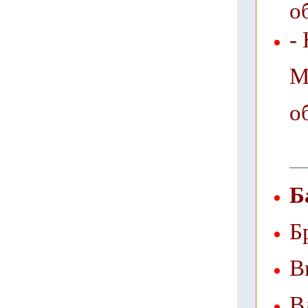
о
-
М
о
Б
Б
В
В