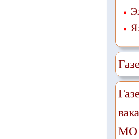
Э
Я
Газ
Газ
вак
МО