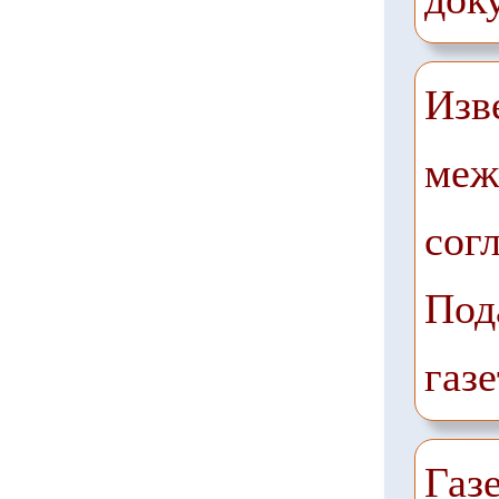
Изв
меж
сог
Под
газе
Газ