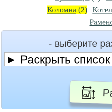
Коломна
(2)
Коте
Рамен
- выберите р
Ра