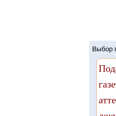
Выбор г
Под
газе
атте
док