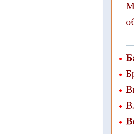
М
о
Б
Б
В
В
В