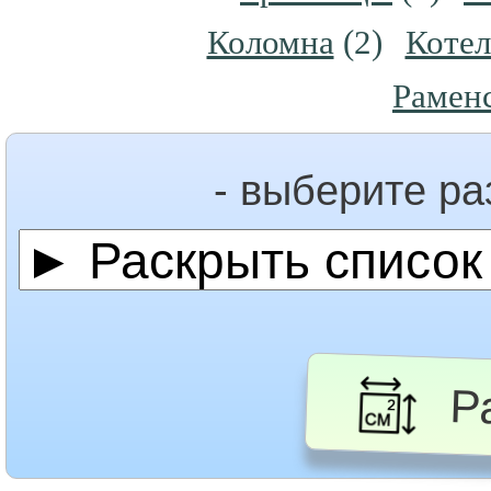
Коломна
(2)
Коте
Рамен
- выберите р
Ра