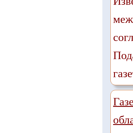
Изв
меж
сог
Под
газе
Газ
обл