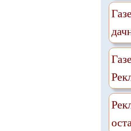
Газ
дач
Газ
Рек
Рек
ост