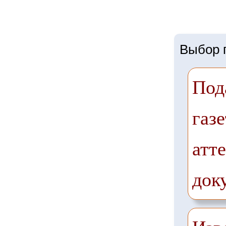
Выбор г
Под
газе
атте
док