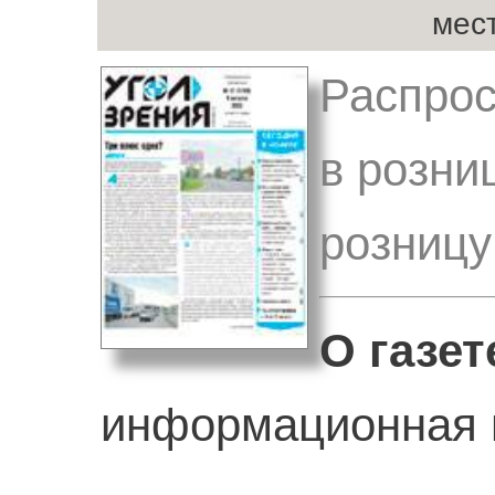
мес
Распрос
в розни
розницу
О газет
информационная г