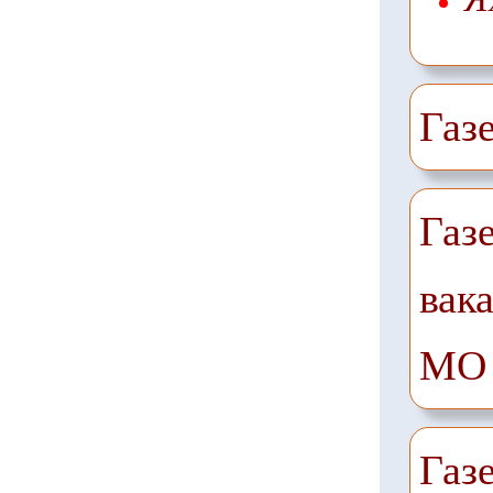
Газ
Газ
вак
МО
Газ