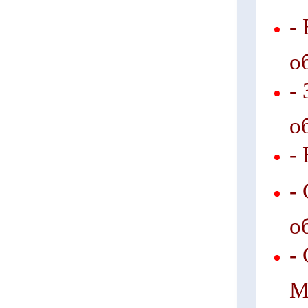
-
о
-
о
-
-
о
-
М