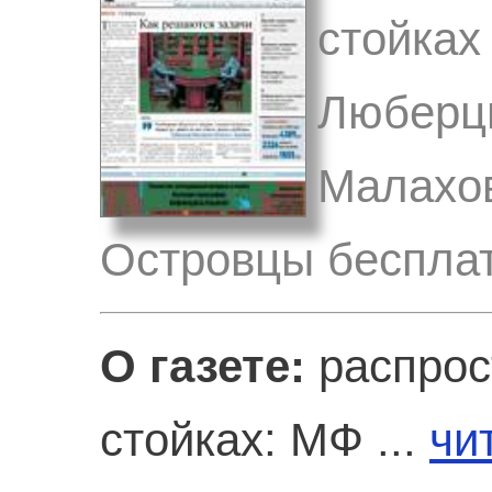
стойках
Люберцы
Малахов
Островцы бесплат
О газете:
распрос
стойках: МФ ...
чи