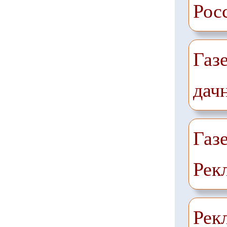
Рос
Газ
дач
Газ
Рек
Рек