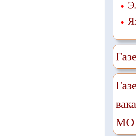
Э
Я
Газ
Газ
вак
МО