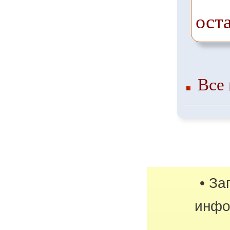
ост
Все 
• За
инфо