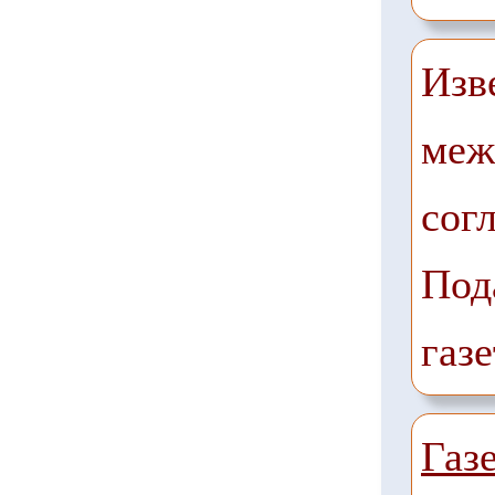
Изв
меж
сог
Под
газе
Газ