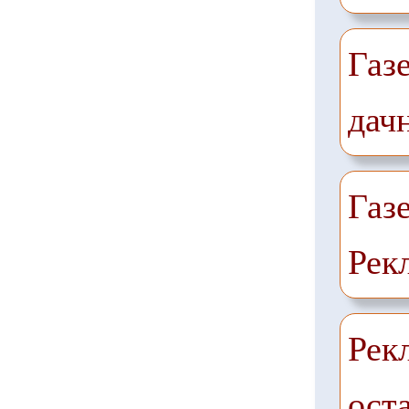
Газ
дач
Газ
Рек
Рек
ост