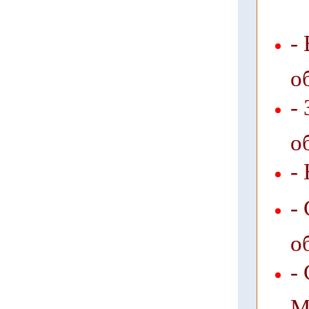
-
о
-
о
-
-
о
-
М