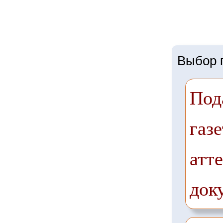
Выбор г
Под
газе
атте
док