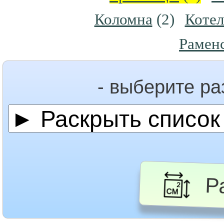
Коломна
(2)
Коте
Рамен
- выберите р
Ра