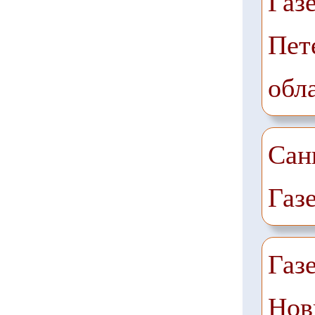
Газ
Пет
обл
Сан
Газ
Газ
Нов