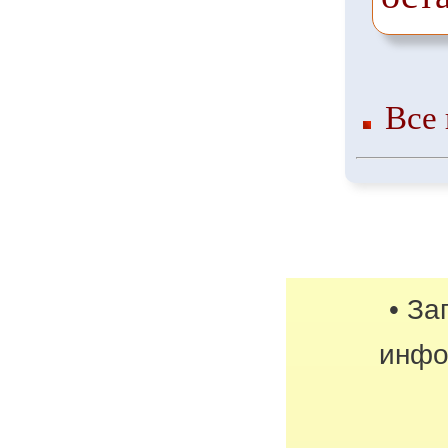
Все 
• За
инфо