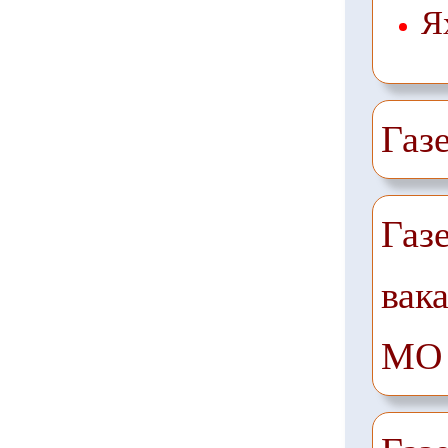
Я
Газ
Газ
вак
МО