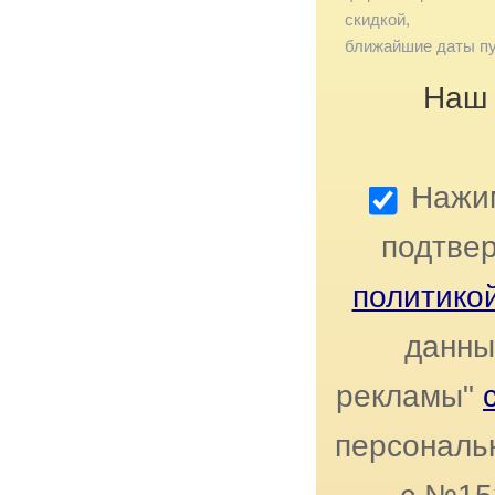
скидкой,
ближайшие даты пу
Наш 
Нажим
подтвер
политико
данны
рекламы"
персональн