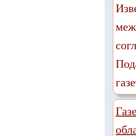
Изв
меж
сог
Под
газе
Газ
обл