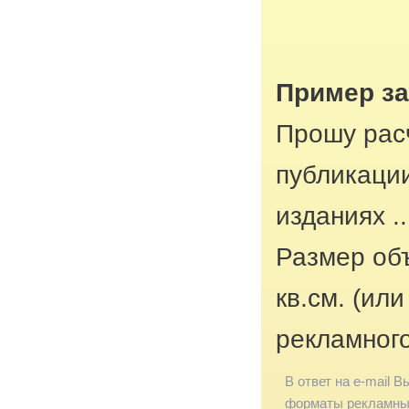
Пример з
Прошу рас
публикаци
изданиях ..
Размер об
кв.см. (ил
рекламног
В ответ на e-mail В
форматы рекламных