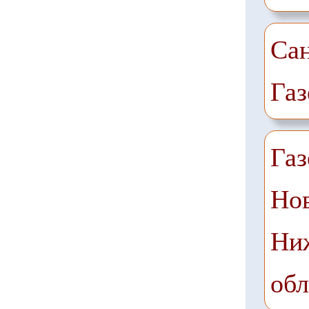
Сан
Газ
Га
Нов
Ни
обл