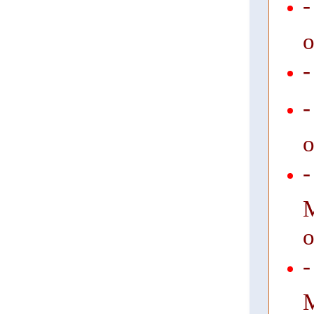
-
о
-
-
о
-
о
-