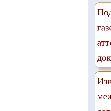
Под
газ
атт
до
Из
ме