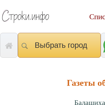
Спис
Выбрать город
Газеты о
Балаших