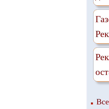
Газ
Рек
Рек
ост
Все