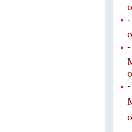
о
о
о
-
о