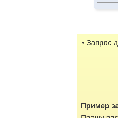
• Запрос 
Пример з
Прошу рас