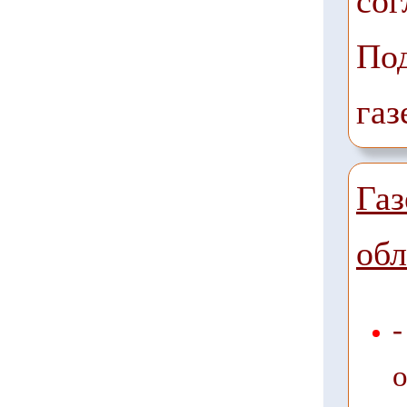
сог
Под
газ
Га
обл
-
о