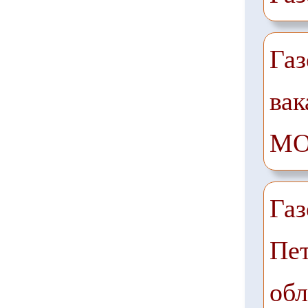
Газ
вак
М
Газ
Пет
обл