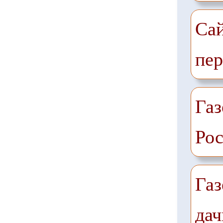
Са
пер
Газ
Рос
Газ
дач