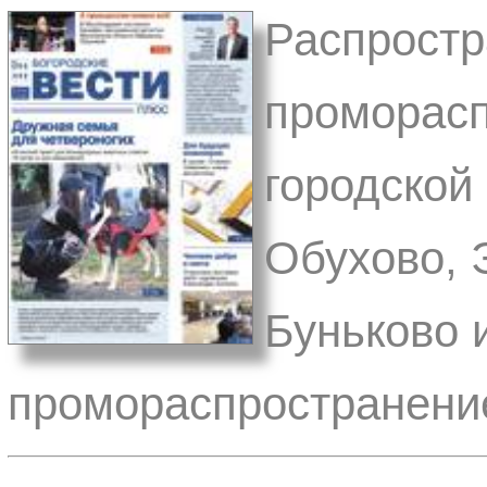
Распростр
проморасп
городской 
Обухово, 
Буньково 
промораспространени