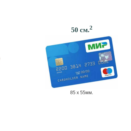
2
50 см.
85 х 55мм.