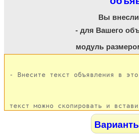
объя
Вы внесл
- для Вашего об
модуль размеро
Варианты