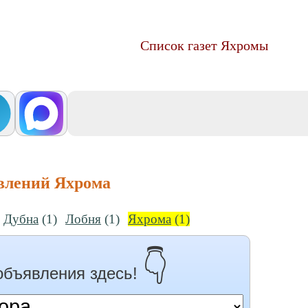
Список газет Яхромы
влений Яхрома
Дубна
(1)
Лобня
(1)
Яхрома
(1)
👇
объявления здесь!