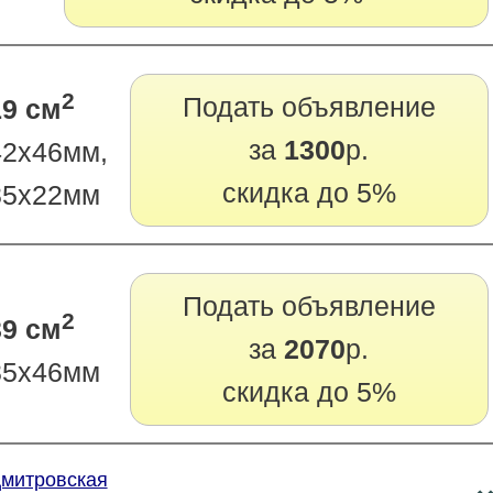
2
Подать объявление
19 см
за
1300
р.
42х46мм,
скидка до 5%
85х22мм
Подать объявление
2
39 см
за
2070
р.
85х46мм
скидка до 5%
Дмитровская