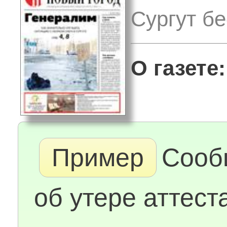
Сургут б
О газете:
Пример
Сооб
об утере аттест