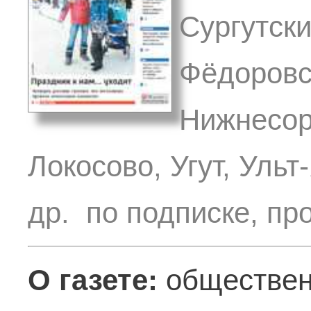
Сургутски
Фёдоровс
Нижнесор
Локосово, Угут, Ульт
др. по подписке, пр
О газете:
обществен