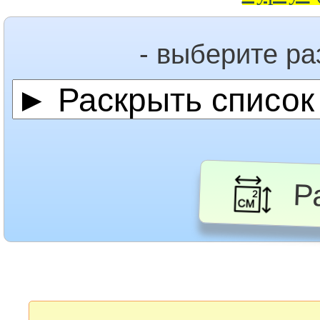
- выберите р
Ра