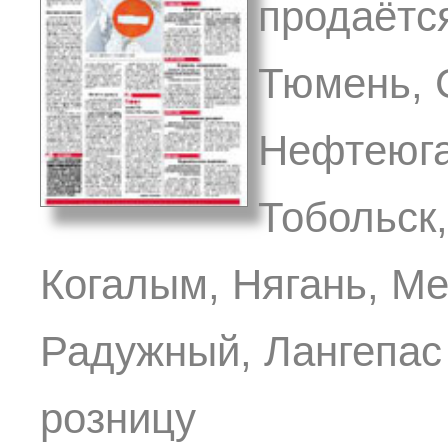
продаётся
Тюмень, 
Нефтеюга
Тобольск
Когалым, Нягань, Ме
Радужный, Лангепас 
розницу