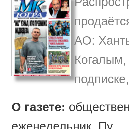
Распрост
продаётс
АО: Ханты
Когалым, 
подписке
О газете:
обществен
еженедельник. Пу ..