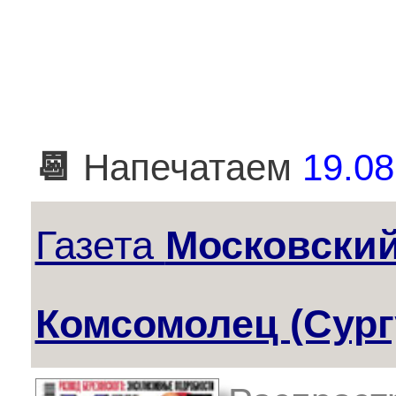
📆
Напечатаем
19.08
Газета
Московски
Комсомолец (Сург