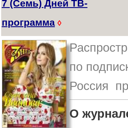
7 (Семь) Дней ТВ-
программа
◊
Распростр
по подпис
Россия пр
О журнал