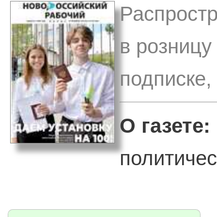
Распростр
в розницу
подписке,
О газете:
политическ