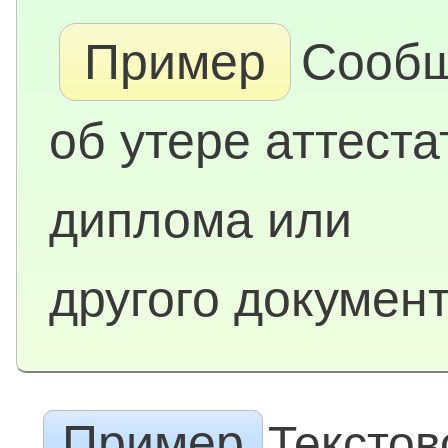
Пример
Сооб
об утере аттеста
диплома или
другого докумен
Пример
Текстов