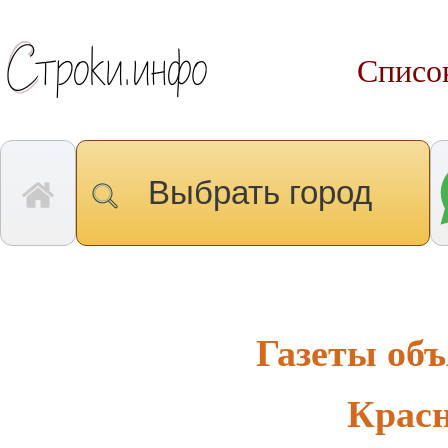
Список
Выбрать город
Газеты об
Крас