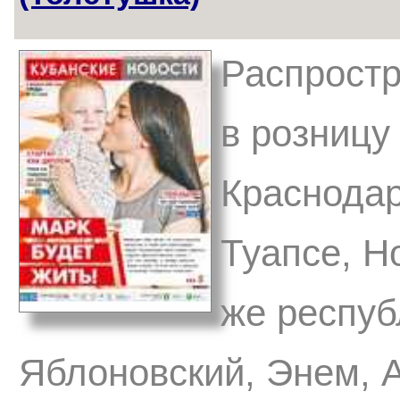
Распростр
в розницу 
Краснодар
Туапсе, Н
же респуб
Яблоновский, Энем, А