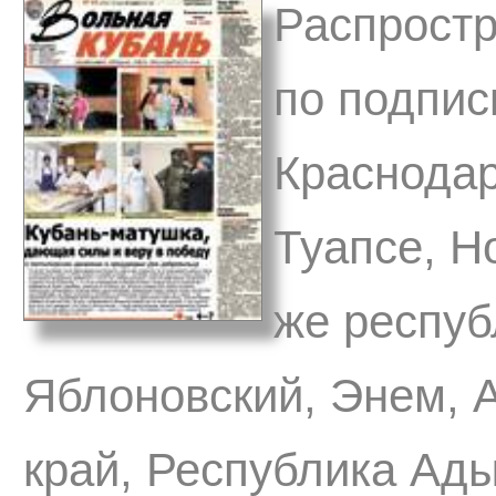
Распростр
по подпис
Краснодар
Туапсе, Н
же респуб
Яблоновский, Энем, 
край, Республика Ады