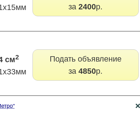
за
2400
р.
1х15мм
2
Подать объявление
4 см
за
4850
р.
1х33мм
Метро"