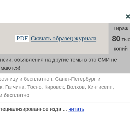
Тираж
80
PDF
Скачать образец журнала
тыс
копий
ансии, объявления на другие темы в это СМИ не
имаются!
озницу и бесплатно г. Санкт-Петербург и
, Гатчина, Тосно, Кировск, Волхов, Кингисепп,
и бесплатно
Специализированное изда ...
читать