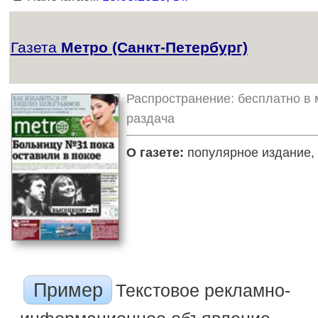
Газета
Метро (Санкт-Петербург)
Распространение: бесплатно в 
раздача
О газете:
популярное издание, 
Пример
Текстовое рекламно-