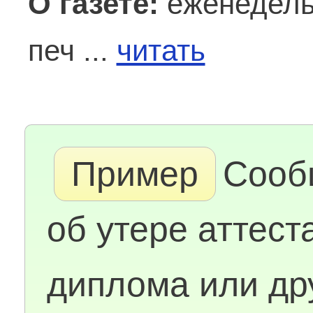
О газете:
еженедель
печ ...
читать
Пример
Сооб
об утере аттест
диплома или др