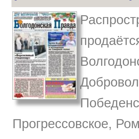
Распрост
продаётся
Волгодонс
Добровол
Победенс
Прогрессовское, Ром