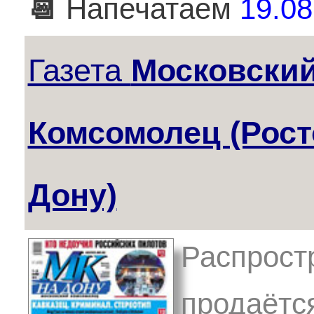
📆
Напечатаем
19.08
Газета
Московски
Комсомолец (Рост
Дону)
Распрост
продаётся