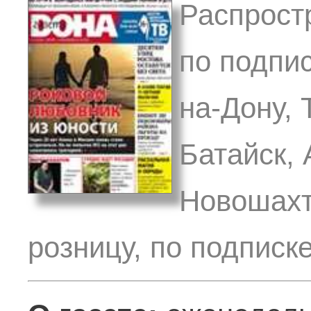
Распростр
по подпис
на-Дону, 
Батайск, 
Новошахт
розницу, по подписк