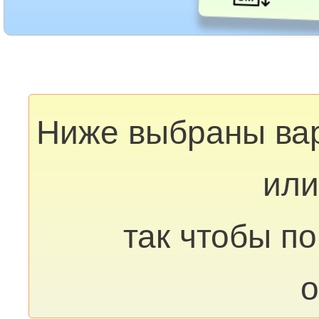
Ниже выбраны ва
или
так чтобы п
о