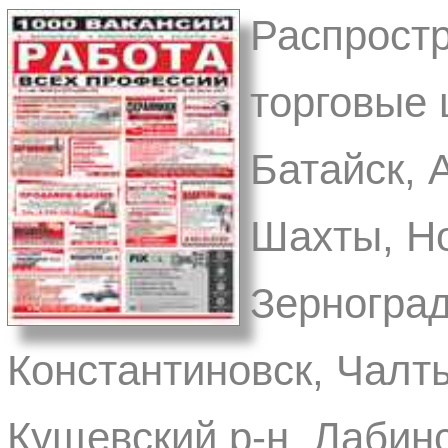
Распростр
торговые 
Батайск, 
Шахты, Но
Зерноград
Константиновск, Чалты
Кущевский р-н, Лабинс