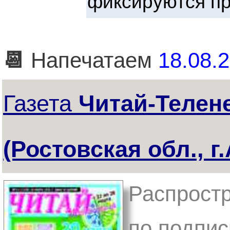
фиксируются пр
📆
Напечатаем
18.08.2
Газета
Читай-Телен
(Ростовская обл., г
Распростр
по подпис