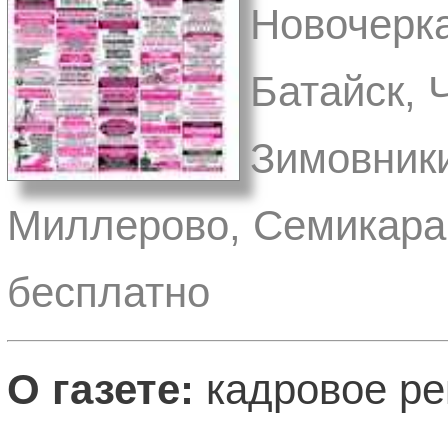
Новочерка
Батайск, 
Зимовники
Миллерово, Семикарак
бесплатно
О газете:
кадровое ре