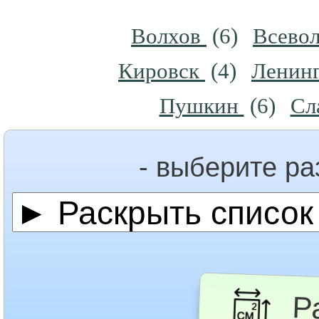
Волхов
(6)
Всево
Кировск
(4)
Ленинг
Пушкин
(6)
Сл
- выберите р
Ра