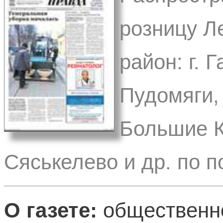
розницу Л
район: г. 
Пудомяги, 
Большие К
Сяськелево и др. по п
О газете:
общественно