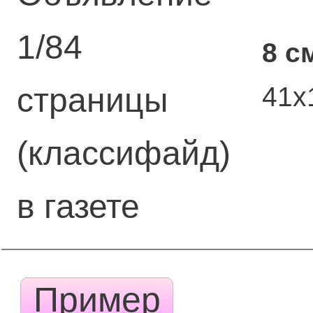
1/84
8 с
41х
страницы
(классифайд)
в газете
Пример