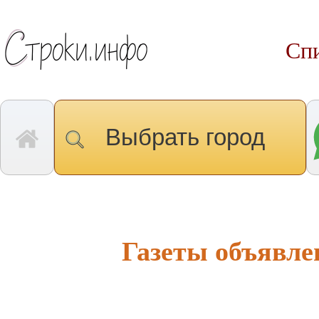
Спи
Выбрать город
Газеты объявл