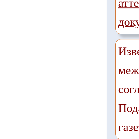
атте
док
Изв
меж
сог
Под
газе