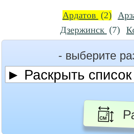
Ардатов
(2)
Арз
Дзержинск
(7)
К
- выберите р
Ра