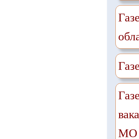
Газ
обл
Газ
Газ
вак
МО