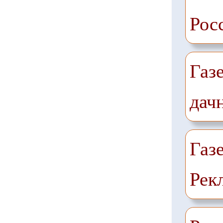
Рос
Газ
дач
Газ
Рек