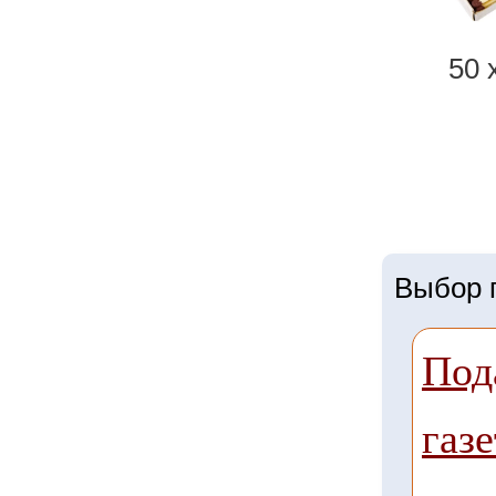
50 
Выбор г
Под
газе