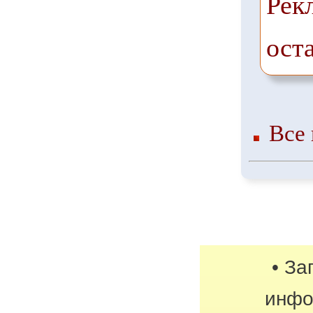
Рек
ост
Все 
• За
инфо