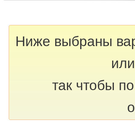
Ниже выбраны ва
или
так чтобы п
о