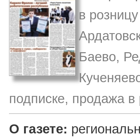
в розницу
Ардатовск
Баево, Ре
Кученяево
подписке, продажа в
О газете:
региональн