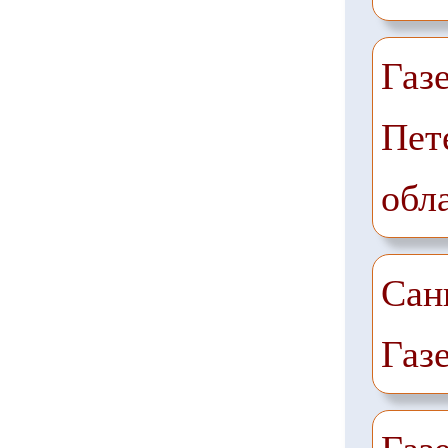
Газ
Пет
обл
Сан
Газ