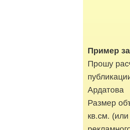
Пример з
Прошу рас
публикации
Ардатова
Размер об
кв.см. (ил
рекламног