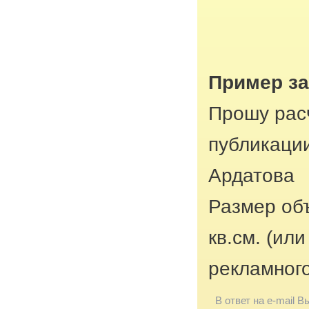
Пример з
Прошу рас
публикации
Ардатова
Размер об
кв.см. (ил
рекламног
В ответ на e-mail В