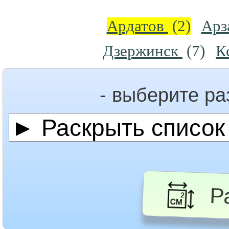
Ардатов
(2)
Арз
Дзержинск
(7)
К
- выберите р
Ра