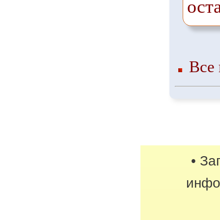
ост
Все 
• За
инфо