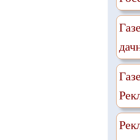
Газ
дач
Газ
Рек
Рек