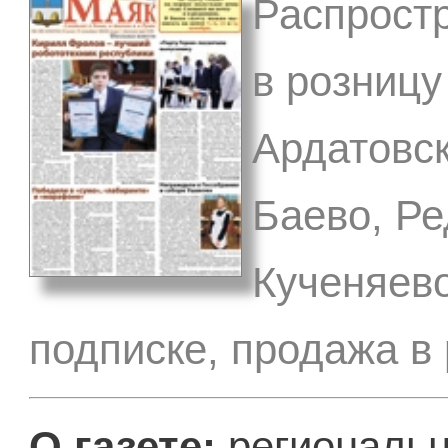
Распростр
в розницу
Ардатовск
Баево, Ре
Кученяево
подписке, продажа в
О газете:
региональн