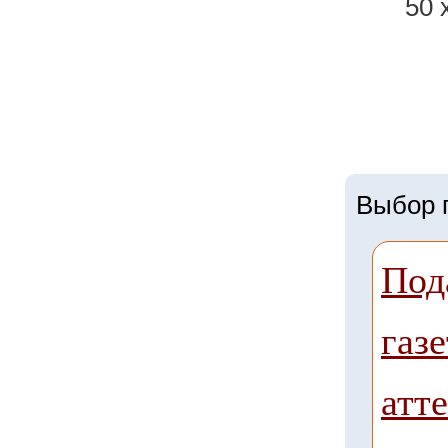
50 
Выбор г
Под
газе
атте