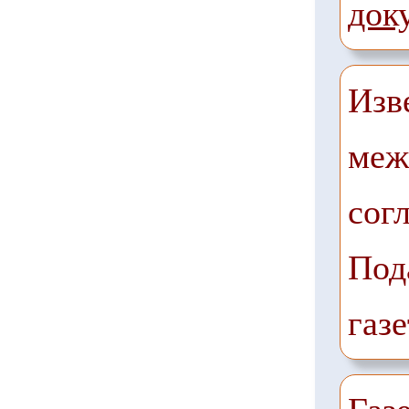
док
Изв
меж
сог
Под
газе