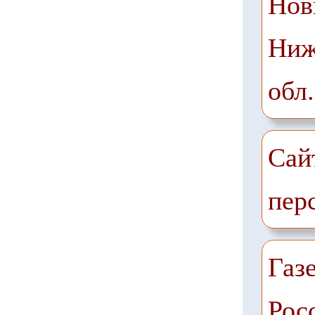
Нов
Ниж
обл.
Сай
пер
Газе
Рос