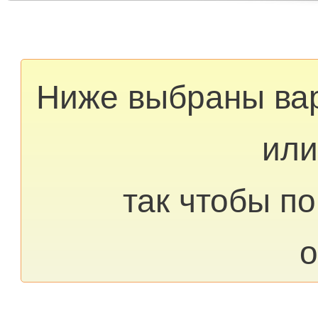
Ниже выбраны ва
или
так чтобы п
о