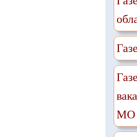
Газ
обл
Газ
Газ
вак
МО