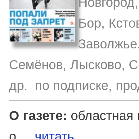
Новгород,
Бор, Ксто
Заволжье,
Семёнов, Лысково, С
др. по подписке, пр
О газете:
областная 
о ...
читать