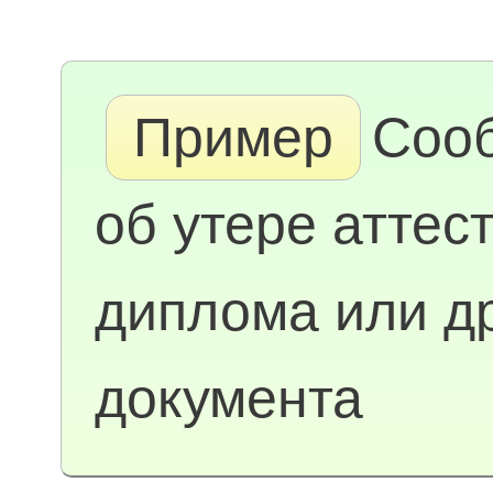
Пример
Соо
об утере аттест
диплома или др
документа