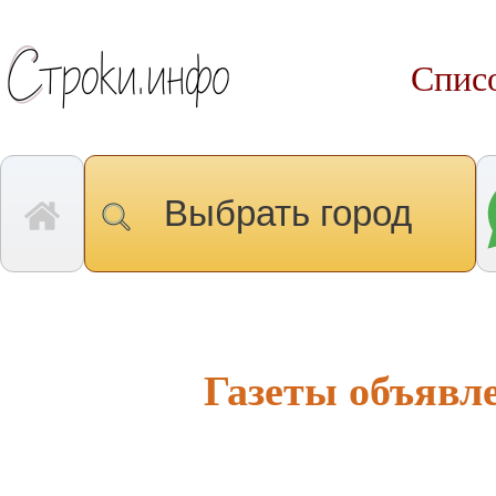
Списо
Выбрать город
Газеты объявл