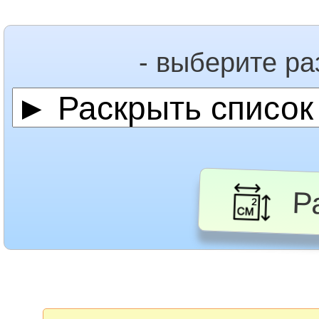
- выберите р
Ра