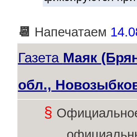
📆
Напечатаем
14.0
Газета
Маяк (Бря
обл., Новозыбко
§
Официальное
официальн