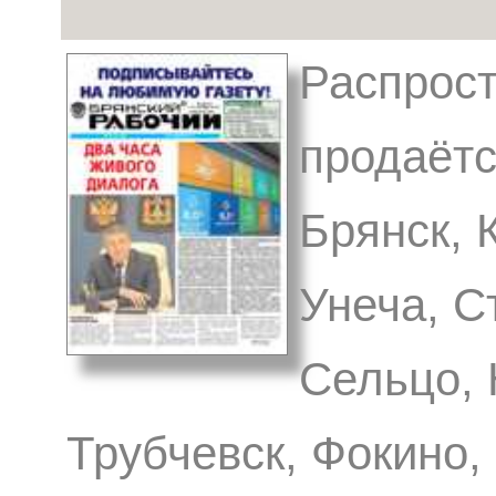
Распрост
продаётся
Брянск, 
Унеча, С
Сельцо, 
Трубчевск, Фокино,