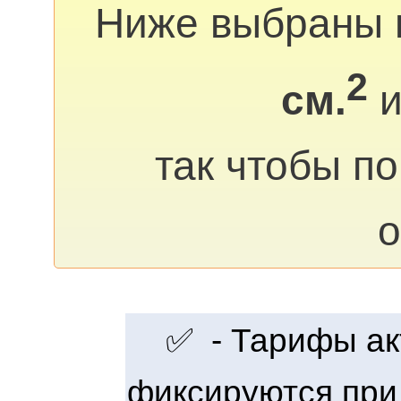
Ниже выбраны 
2
см.
и
так чтобы п
о
✅ - Тарифы акт
фиксируются при