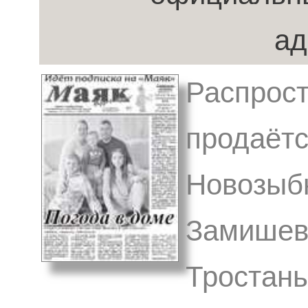
ад
Распрост
продаётс
Новозыбк
Замишев
Тростань