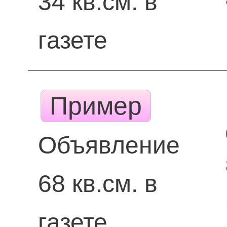
34 кв.см. в
газете
Пример
Объявление
68 кв.см. в
газете