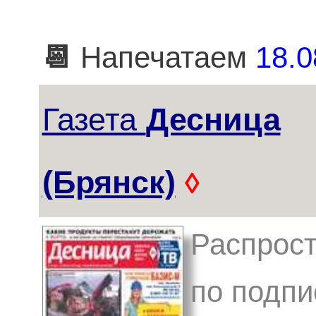
📆
Напечатаем
18.0
Газета
Десница
(Брянск)
◊
Распрост
по подпис