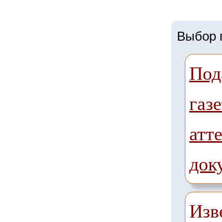
Выбор г
Под
газе
атте
док
Изв