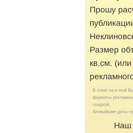
Прошу рас
публикации
Неклиновс
Размер об
кв.см. (ил
рекламног
В ответ на e-mail В
форматы рекламных
скидкой,
ближайшие даты пу
Наш 