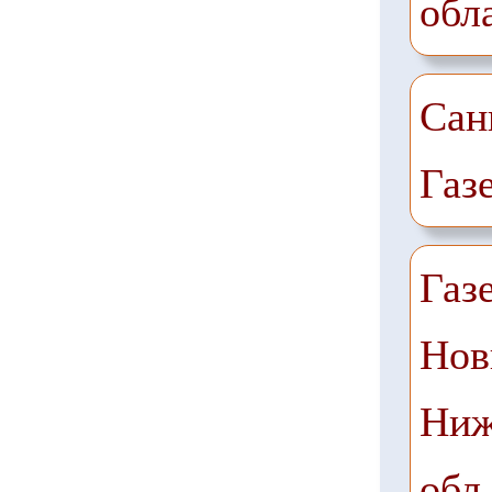
обл
Сан
Газ
Газ
Нов
Ниж
обл.