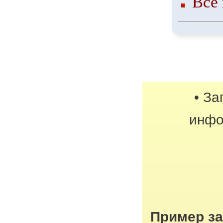
Все
• За
инфо
Пример з