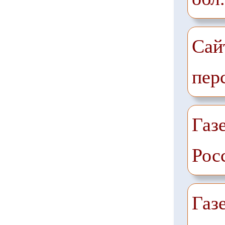
Сай
пер
Газе
Рос
Газ