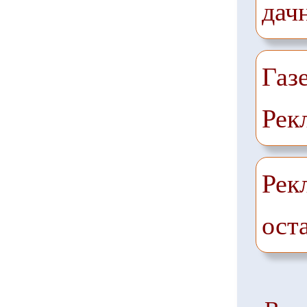
дач
Газ
Рек
Рек
ост