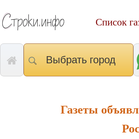
Список га
Выбрать город
Газеты объяв
Ро