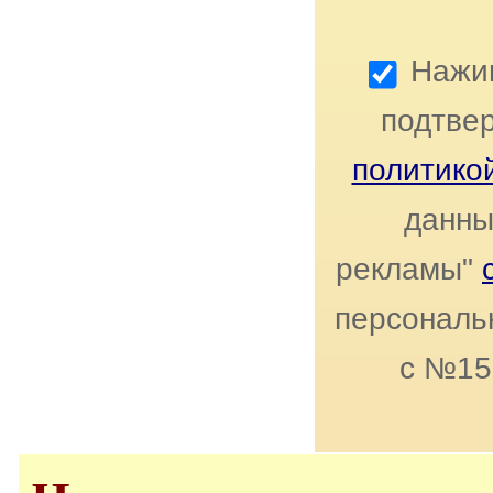
Нажим
подтвер
политико
данны
рекламы"
персональ
с №15