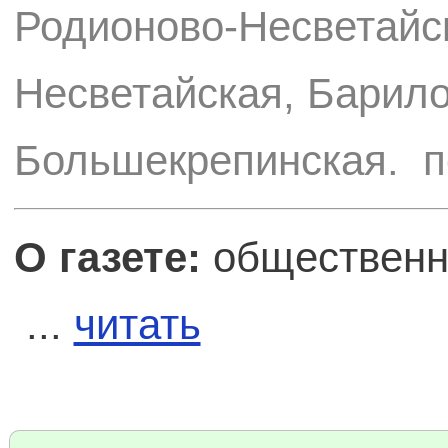
Родионово-Несветайск
Несветайская, Барило
Большекрепинская. по
О газете:
общественно
...
читать