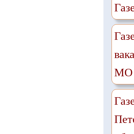
Газ
Газ
вак
МО
Газ
Пет