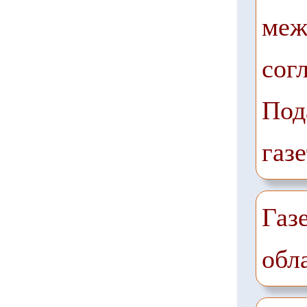
меж
сог
Под
газ
Газ
обл