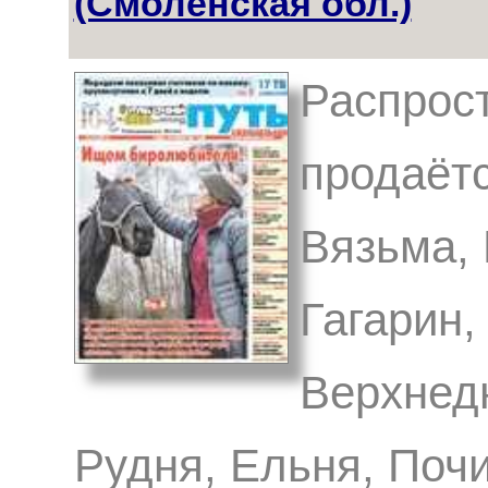
(Смоленская обл.)
Распрост
продаётс
Вязьма,
Гагарин,
Верхнед
Рудня, Ельня, Почи