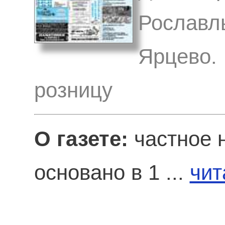
Рославл
Ярцево. 
розницу
О газете:
частное 
основано в 1 ...
чит