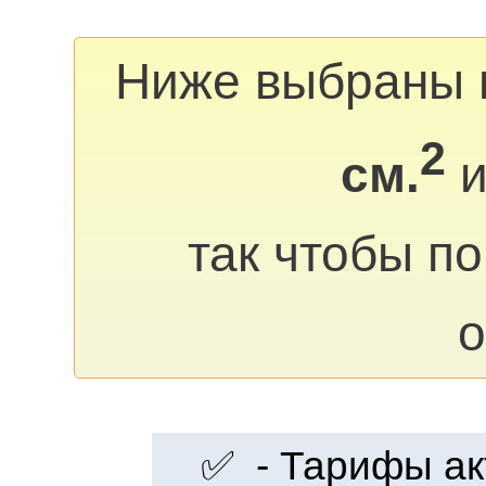
Ниже выбраны 
2
см.
и
так чтобы п
о
✅ - Тарифы акт