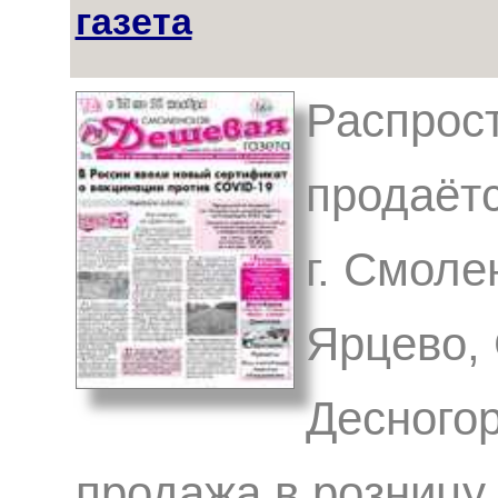
газета
Распрост
продаётс
г. Смоле
Ярцево, 
Десногор
продажа в розницу