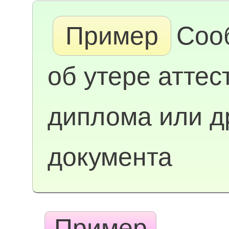
Пример
Соо
об утере аттес
диплома или д
документа
Пример