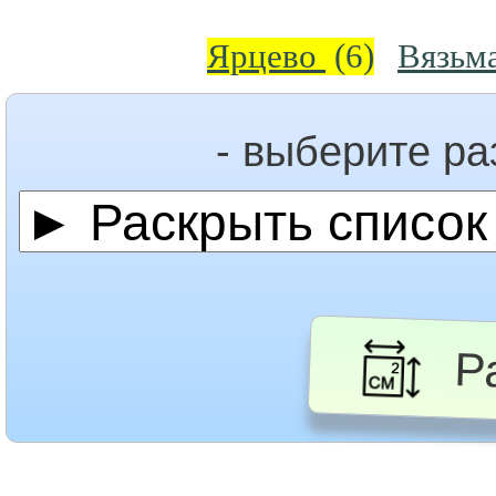
Ярцево
(6)
Вязьм
- выберите р
Ра