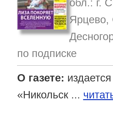
обл.: г.
Ярцево, 
Десногор
по подписке
О газете:
издается 
«Никольск ...
читат