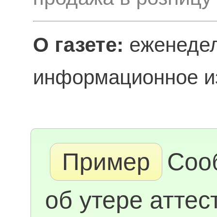
О газете:
еженедел
информационное из
Пример
Соо
об утере аттес