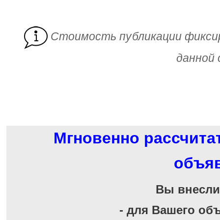
Cтоимость публикации фикси
данной 
Мгновенно рассчита
объя
Вы внесл
- для Вашего об