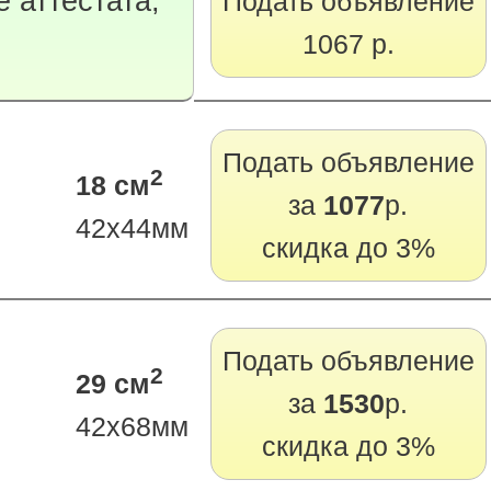
 аттестата,
Подать объявление
1067 р.
Подать объявление
2
18 см
за
1077
р.
42х44мм
скидка до 3%
Подать объявление
2
29 см
за
1530
р.
42х68мм
скидка до 3%