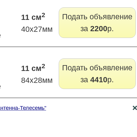
2
Подать объявление
11 см
за
2200
р.
40х27мм
е
2
Подать объявление
11 см
за
4410
р.
84х28мм
е
Антенна-Телесемь"