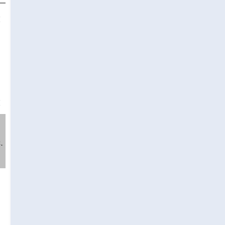
❌
❌
.