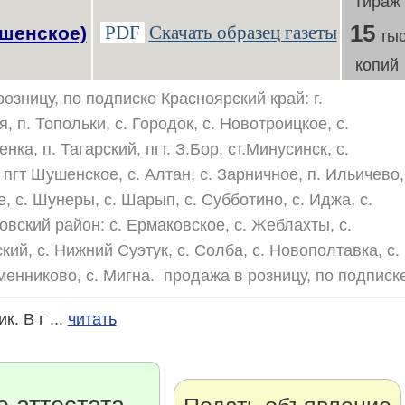
Тираж
15
PDF
Скачать образец газеты
ушенское)
тыс
копий
озницу, по подписке Красноярский край: г.
, п. Топольки, с. Городок, с. Новотроицкое, с.
нка, п. Тагарский, пгт. З.Бор, ст.Минусинск, с.
гт Шушенское, с. Алтан, с. Зарничное, п. Ильичево,
, с. Шунеры, с. Шарып, с. Субботино, с. Иджа, с.
овский район: с. Ермаковское, с. Жеблахты, с.
кий, с. Нижний Суэтук, с. Солба, с. Новополтавка, с.
еменниково, с. Мигна. продажа в розницу, по подписк
 В г ...
читать