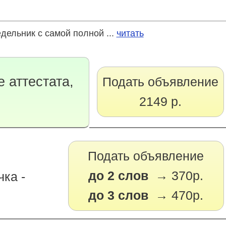
ельник с самой полной ...
читать
 аттестата,
Подать объявление
2149 р.
Подать объявление
до 2 слов →
370р.
ка -
до 3 слов →
470р.