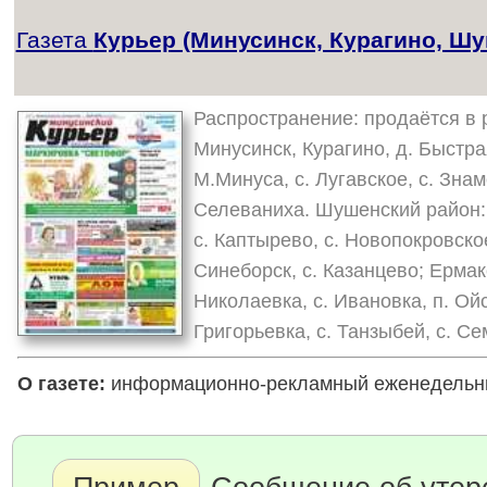
Газета
Курьер (Минусинск, Курагино, Ш
Распространение: продаётся в р
Минусинск, Курагино, д. Быстрая
М.Минуса, с. Лугавское, с. Знаме
Селеваниха. Шушенский район: п
с. Каптырево, с. Новопокровское
Синеборск, с. Казанцево; Ермак
Николаевка, с. Ивановка, п. Ойс
Григорьевка, с. Танзыбей, с. С
О газете:
информационно-рекламный еженедельник.