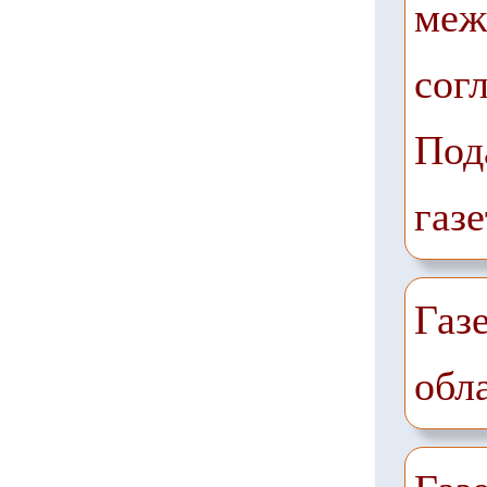
меж
сог
Под
газе
Газ
обл