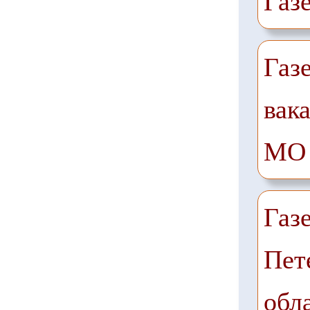
Газ
Газ
вак
МО
Газ
Пет
обл