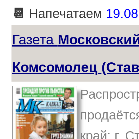
📆
Напечатаем
19.08
Газета
Московски
Комсомолец (Ста
Распрост
продаётс
край: г. 