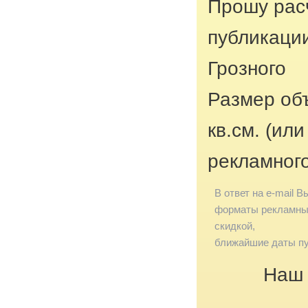
Прошу рас
публикации
Грозного
Размер об
кв.см. (ил
рекламног
В ответ на e-mail В
форматы рекламных
скидкой,
ближайшие даты пу
Наш 