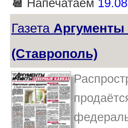
📆
Напечатаем
19.08
Газета
Аргументы
(Ставрополь)
Распрост
продаётс
федеральн