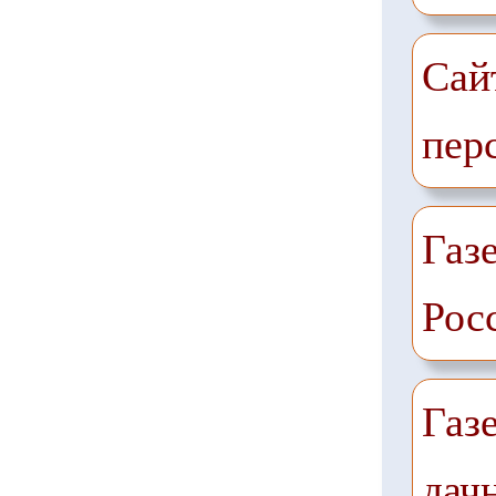
Сай
пер
Газе
Рос
Газ
дач