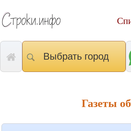
Спи
Выбрать город
Газеты о