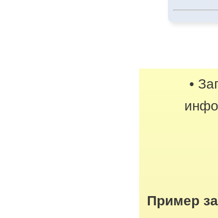
• За
инфо
Пример з