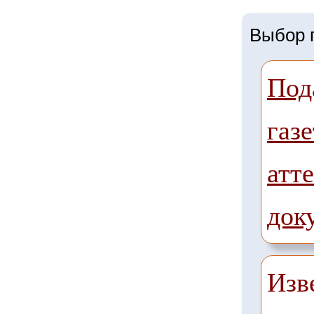
Выбор г
Под
газе
атте
док
Изв