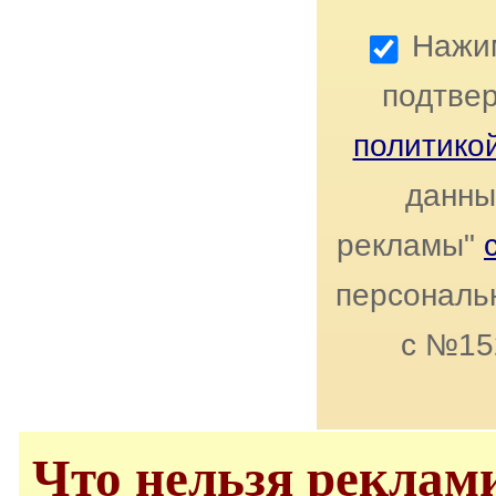
Нажим
подтвер
политико
данны
рекламы"
персональн
с №15
Что нельзя реклам