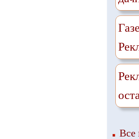
Газ
Рек
Рек
ост
Все 