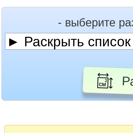
- выберите р
Ра