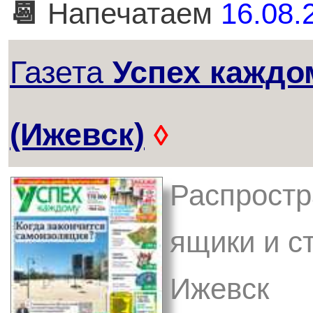
📆
Напечатаем
16.08.
Газета
Успех каждо
(Ижевск)
◊
Распростр
ящики и с
Ижевск