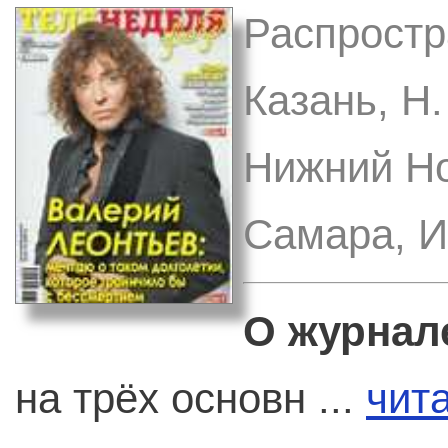
Распростр
Казань, Н
Нижний Но
Самара, И
О журнал
на трёх основн ...
чит