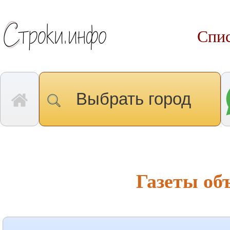
Спис
Выбрать город
Газеты об