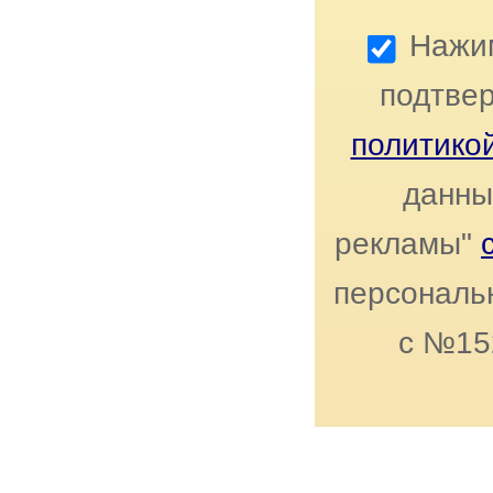
Нажим
подтвер
политико
данны
рекламы"
персональн
с №15