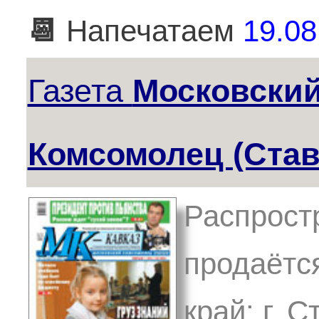
📆
Напечатаем
19.08
Газета
Московски
Комсомолец (Ста
Распрост
продаётс
край: г. 