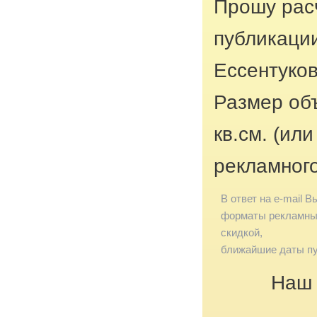
Прошу рас
публикации
Ессентуко
Размер об
кв.см. (ил
рекламног
В ответ на e-mail В
форматы рекламных
скидкой,
ближайшие даты пу
Наш 