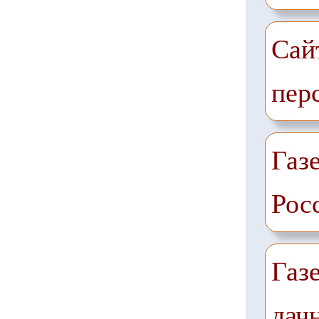
Сай
пер
Газе
Рос
Газ
дач