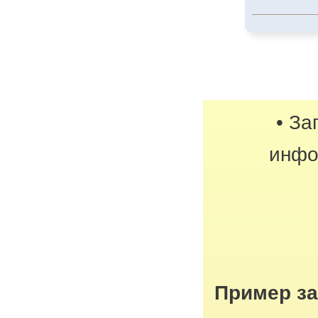
• За
инфо
Пример з