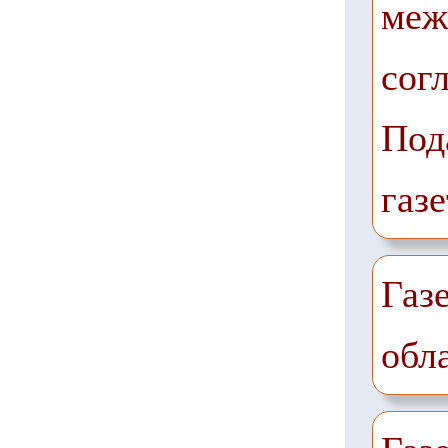
меж
сог
Под
газе
Газ
обл