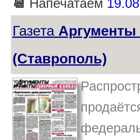
📆
Напечатаем
19.08
Газета
Аргументы
(Ставрополь)
Распрост
продаётс
федеральн