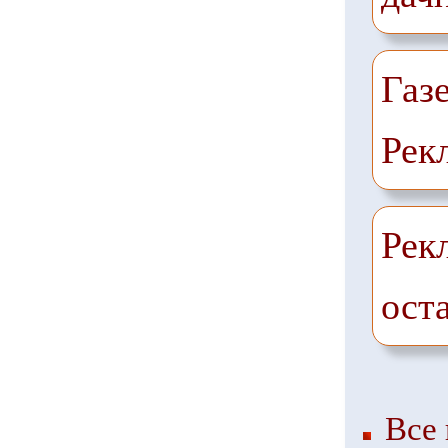
Газ
Рек
Рек
ост
Все 