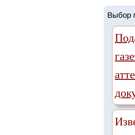
Выбор г
Под
газе
атте
док
Изв