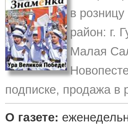
в розницу
район: г. 
Малая Сал
Новопесте
подписке, продажа в 
О газете:
еженедельн