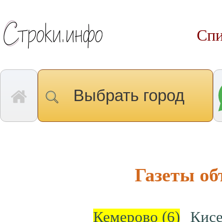
Спи
Выбрать город
Газеты о
Кемерово
(6)
Кис