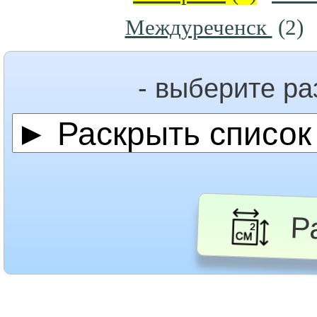
Междуреченск
(2)
- выберите р
Ра