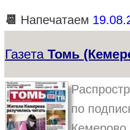
📆
Напечатаем
19.08.
Газета
Томь (Кемер
Распростр
по подписк
Кемерово,