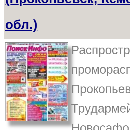
обл.)
Распростр
проморасп
Прокопьев
Трудармей
Новосафон