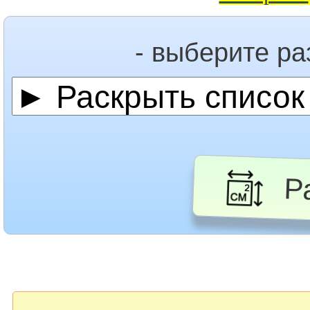
- выберите р
Ра