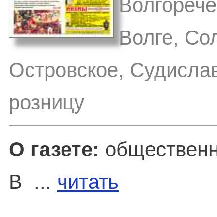
Волгорече
Волге, Со
Островское, Судислав
розницу
О газете:
общественн
В ...
читать