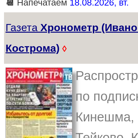
📆
Напечатаем
18.08.2026, вт.
Газета
Хронометр (Ивано
Кострома)
◊
Распростр
по подпис
Кинешма, 
Тейково, 