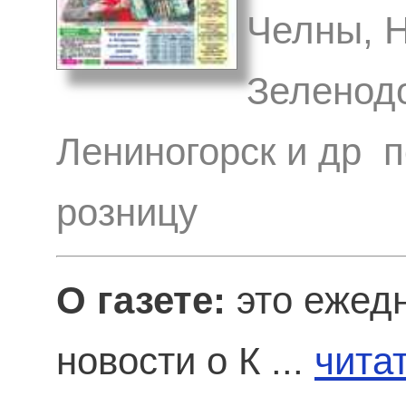
Челны, Н
Зеленодо
Лениногорск и др п
розницу
О газете:
это ежед
новости о К ...
чита