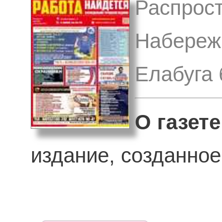
Распрост
Набереж
Елабуга 
О газете
издание, созданное