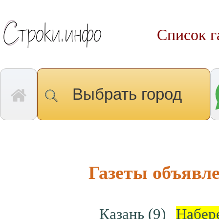
Список г
Выбрать город
Газеты объяв
Казань
(9)
Набер