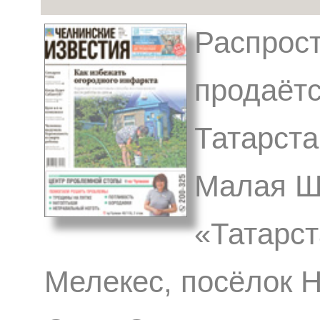
Распрост
продаётс
Татарста
Малая Ш
«Татарст
Мелекес, посёлок 