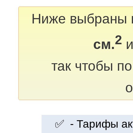
Ниже выбраны 
2
см.
и
так чтобы п
о
✅ - Тарифы акт