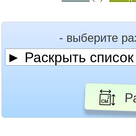
- выберите р
Ра