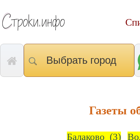
Спи
Выбрать город
Газеты о
Балаково
(3)
Во