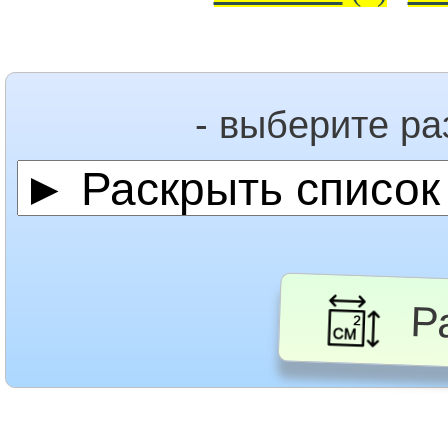
- выберите р
Ра