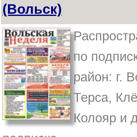
(Вольск)
Распростр
по подпис
район: г. 
Терса, Кл
Колояр и д