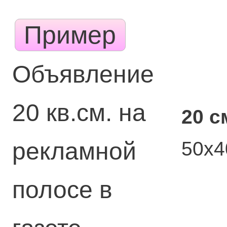
Пример
Объявление
20 кв.см. на
20 с
50х
рекламной
полосе в