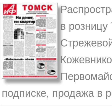
Распростр
в розницу 
Стрежевой
Кожевнико
Первомайс
подписке, продажа в 