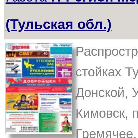
(Тульская обл.)
Распростр
стойках Ту
Донской, 
Кимовск, 
Гремячее,