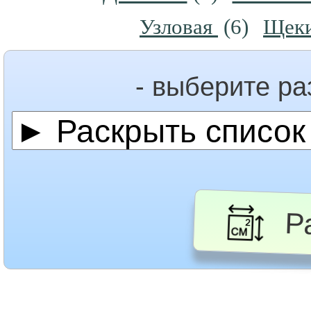
Узловая
(6)
Щек
- выберите р
Ра