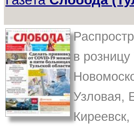
Распростр
в розницу 
Новомоско
Узловая, 
Киреевск,