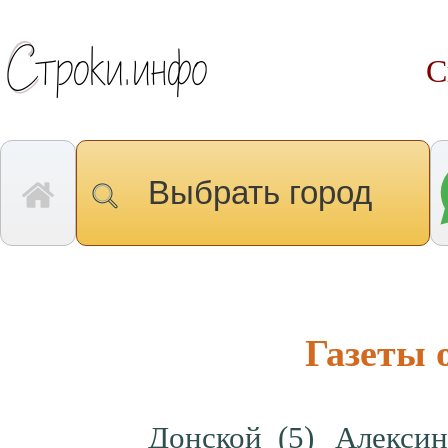
С
Выбрать город
Газеты 
Донской
(5)
Алекси