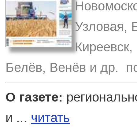
Новомоско
Узловая, 
Киреевск,
Белёв, Венёв и др. п
О газете:
регионально
и ...
читать