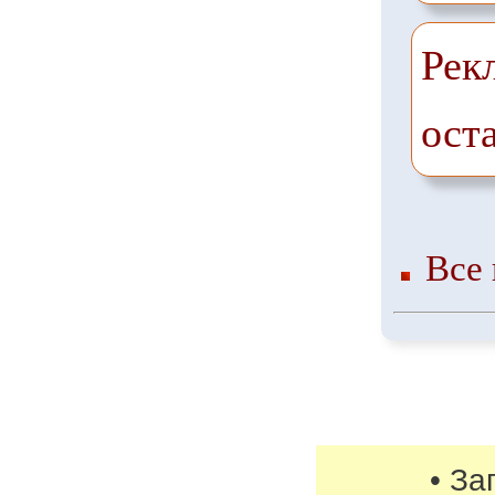
Рек
ост
Все 
• За