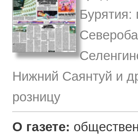
Бурятия: 
Североба
Селенгинс
Нижний Саянтуй и др
розницу
О газете:
обществен