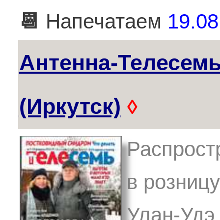
📆
Напечатаем
19.08
Антенна-Телесем
(Иркутск)
◊
Распрост
в розницу
Улан-Удэ,