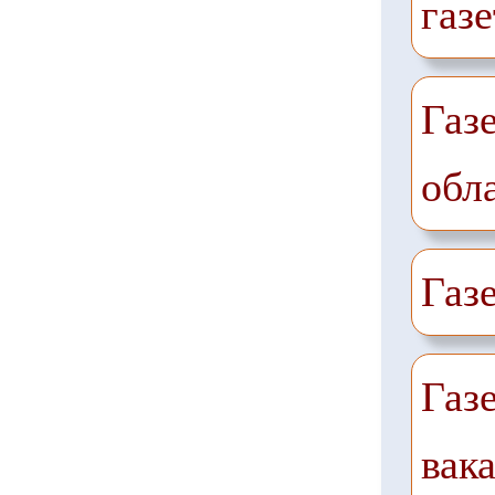
газе
Газ
обл
Газ
Газ
вак