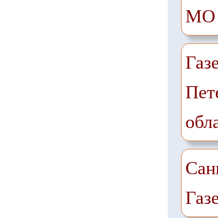
МО
Газ
Пет
обл
Сан
Газ