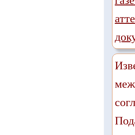
газе
атте
док
Изв
меж
сог
Под