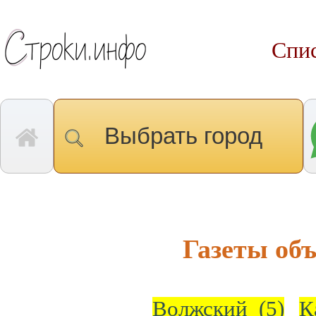
Спис
Выбрать город
Газеты об
Волжский
(5)
К