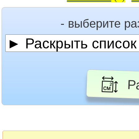
- выберите р
Ра