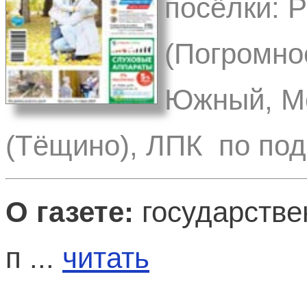
посёлки: 
(Погромное
Южный, Ме
(Тёщино), ЛПК по под
О газете:
государстве
п ...
читать