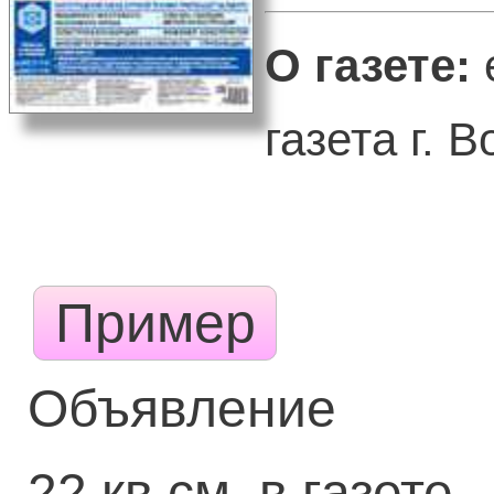
О газете:
газета г. В
Пример
Объявление
22 кв.см. в газете