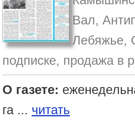
Вал, Анти
Лебяжье, 
подписке, продажа в 
О газете:
еженедельна
га ...
читать