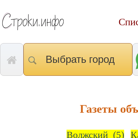
Спис
Выбрать город
Газеты об
Волжский
(5)
К