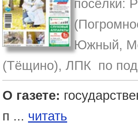
посёлки: 
(Погромное
Южный, Ме
(Тёщино), ЛПК по под
О газете:
государстве
п ...
читать