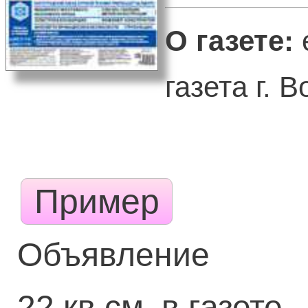
О газете:
газета г. В
Пример
Объявление
22 кв.см. в газете