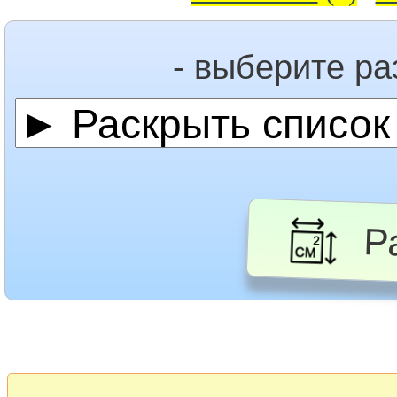
- выберите р
Ра