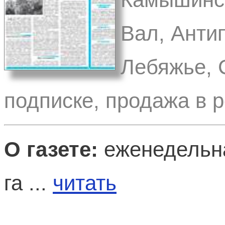
Вал, Анти
Лебяжье, 
подписке, продажа в 
О газете:
еженедельна
га ...
читать