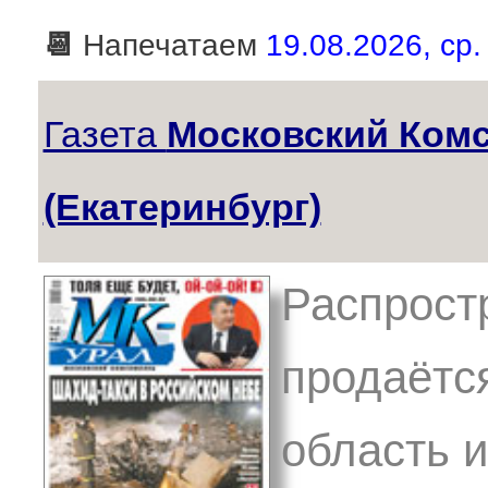
📆
Напечатаем
19.08.2026, ср.
Газета
Московский Ком
(Екатеринбург)
Распрост
продаётс
область и