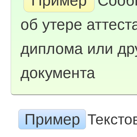
Пример
Сооб
об утере аттест
диплома или др
документа
Пример
Тексто