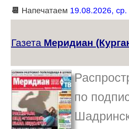
📆
Напечатаем
19.08.2026, ср.
Газета
Меридиан (Курга
Распростр
по подпис
Шадринск