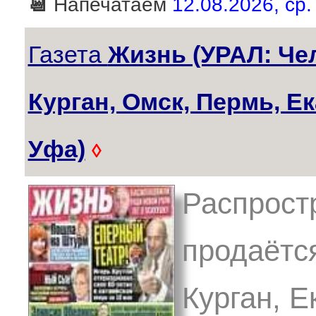
📆
Напечатаем
12.08.2026, ср.
Газета
Жизнь (УРАЛ: Че
Курган, Омск, Пермь, Е
Уфа)
◊
Распрост
продаётс
Курган, Е