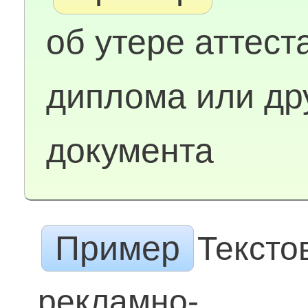
об утере аттест
диплома или др
документа
Пример
Тексто
рекламно-