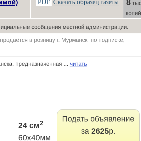
8
PDF
Скачать образец газеты
ммой)
тыс
копи
ициальные сообщения местной администрации.
продаётся в розницу г. Мурманск по подписке,
нска, предназначенная ...
читать
Подать объявление
2
24 см
за
2625
р.
60х40мм