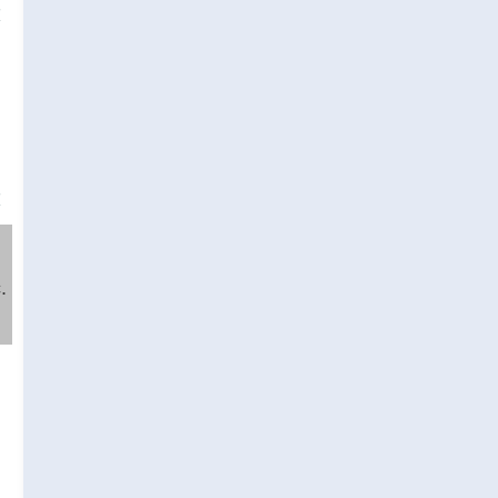
❌
❌
.