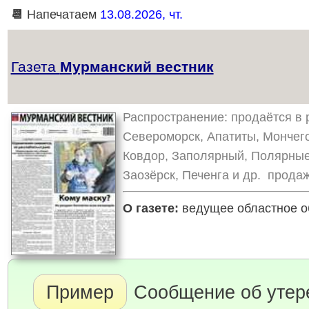
📆
Напечатаем
13.08.2026, чт.
Газета
Мурманский вестник
Распространение: продаётся в р
Североморск, Апатиты, Мончего
Ковдор, Заполярный, Полярные
Заозёрск, Печенга и др. продаж
О газете:
ведущее областное об
Пример
Сообщение об утере