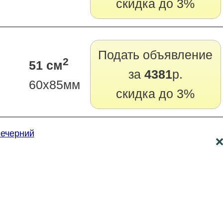
скидка до 3%
Подать объявление
2
51 см
за
4381
р.
60х85мм
скидка до 3%
Вечерний