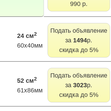
990 р.
Подать объявление
2
24 см
за
1494
р.
60х40мм
скидка до 5%
Подать объявление
2
52 см
за
3023
р.
61х86мм
скидка до 5%