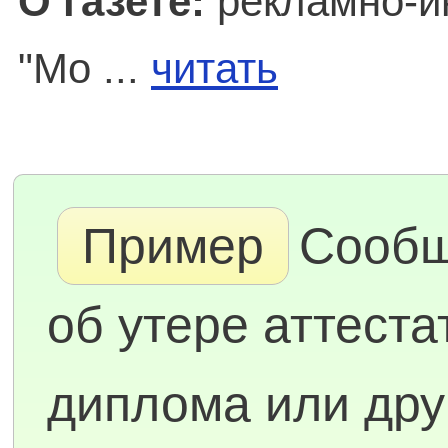
О газете:
рекламно-и
"Мо ...
читать
Пример
Сооб
об утере аттеста
диплома или дру