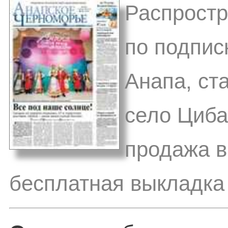
Распростр
по подпис
Анапа, ст
село Циба
продажа в
бесплатная выкладка