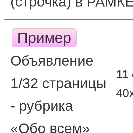
(строчка) в РАМК
Пример
Объявление
11
1/32 страницы
40
- рубрика
«Обо всем»