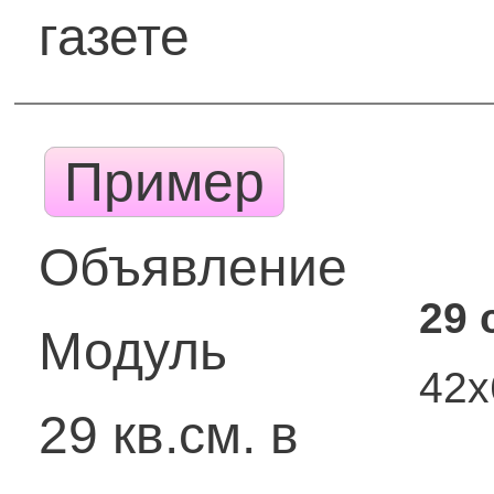
газете
Пример
Объявление
29 
Модуль
42
29 кв.см. в