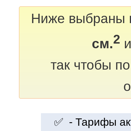
Ниже выбраны 
2
см.
и
так чтобы п
о
✅ - Тарифы акт