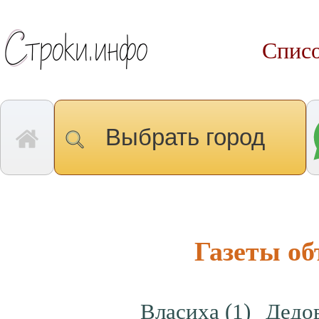
Списо
Выбрать город
Газеты о
Власиха
(1)
Дедо