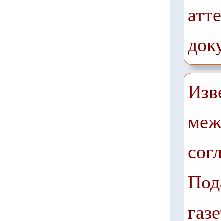
атте
док
Изв
меж
сог
Под
газе