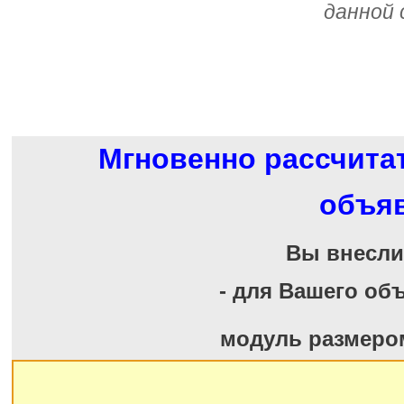
данной 
Мгновенно рассчита
объя
Вы внесл
- для Вашего об
модуль размеро