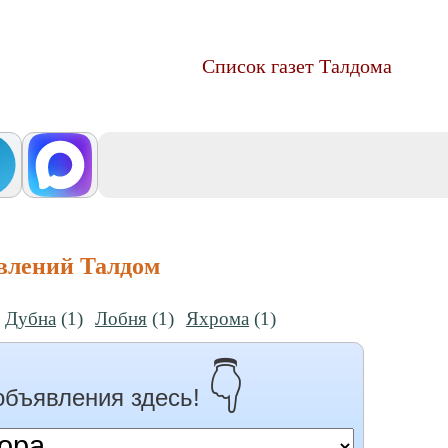
Список газет Талдома
влений Талдом
Дубна
(1)
Лобня
(1)
Яхрома
(1)
👇
объявления здесь!